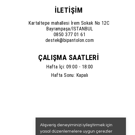
İLETİŞİM
Kartaltepe mahallesi İrem Sokak No 12C
Bayrampaşa/İSTANBUL
0850 377 01 61
destek@bipantolon.com
ÇALIŞMA SAATLERİ
Hafta İçi: 09:00 - 18:00
Hafta Sonu: Kapalı
Alışveriş deneyiminizi iyileştirmek için
yasal düzenlemelere uygun çerezler