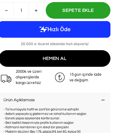
SEPETE EKLE
HEMEN AL
2000₺ ve üzeri
15 gün içinde iade
alışverişlerde
ve değişim
kargo ücretsiz
Ürün Açıklaması
- Tül kumaşıyla hafif ve zarif bir görünüme sahiptir.
- Astarlı yapısıyla iç göstermez ve rahat kullanım sağlar.
- Esnek yapısı sayesinde konfor sunar.
- Beli lastikli tasarımıyla pratik kullanım sağlar.
- Katmanlı kombinler için ideal bir parçadır.
- Modelin ölçüleri: Boy: 1.76, göğüs: 84, bel: 60, kalça: 90