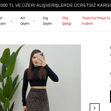
2000 TL VE ÜZERİ ALIŞVERİŞLERDE ÜCRETSİZ KARG
st
Alt
Dış
Plaj
Tesettür Mayo %
iyim
Giyim
Giyim
Şıklığı
İndirim