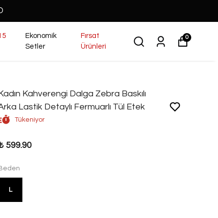
O
15
Ekonomik
Fırsat
0
Setler
Ürünleri
Kadın Kahverengi Dalga Zebra Baskılı
Arka Lastik Detaylı Fermuarlı Tül Etek
Tükeniyor
₺ 599.90
Beden
L