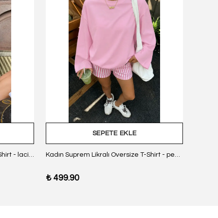
SEPETE EKLE
Kadın Suprem Likralı Oversize T-Shirt - lacivert
Kadın Suprem Likralı Oversize T-Shirt - pembe
₺ 499.90
₺ 499