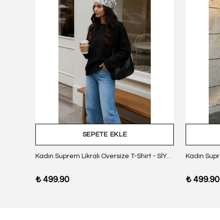
SEPETE EKLE
z Body
Kadın Suprem Likralı Oversize T-Shirt - SİYAH
₺ 499.90
₺ 499.90