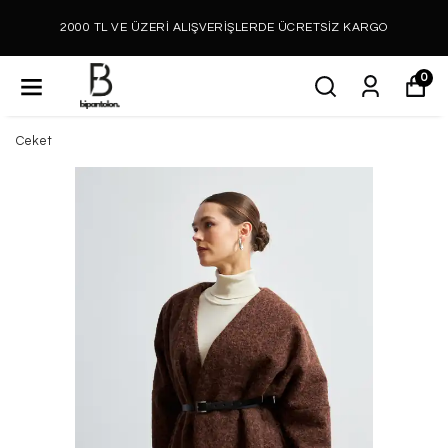
2000 TL VE ÜZERİ ALIŞVERİŞLERDE ÜCRETSİZ KARGO
0
Ceket