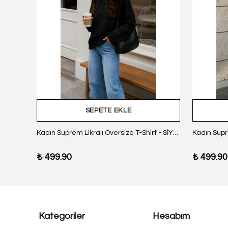
SEPETE EKLE
z Body
Kadın Suprem Likralı Oversize T-Shirt - SİYAH
₺ 499.90
₺ 499.90
Kategoriler
Hesabım