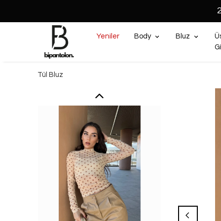
Yeniler
Body
Bluz
Ü
G
Tül Bluz