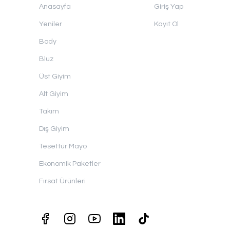
Anasayfa
Giriş Yap
Yeniler
Kayıt Ol
Body
Bluz
Üst Giyim
Alt Giyim
Takım
Dış Giyim
Tesettür Mayo
Ekonomik Paketler
Fırsat Ürünleri