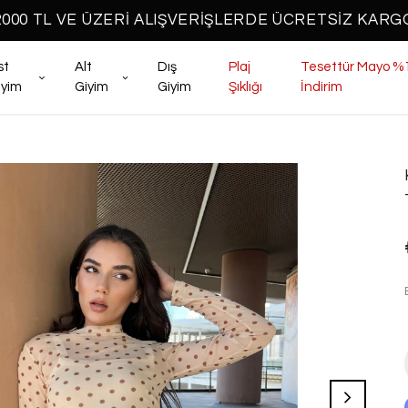
2000 TL VE ÜZERİ ALIŞVERİŞLERDE ÜCRETSİZ KARG
st
Alt
Dış
Plaj
Tesettür Mayo %
iyim
Giyim
Giyim
Şıklığı
İndirim