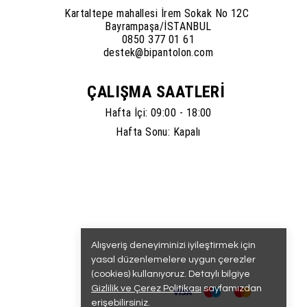
Kartaltepe mahallesi İrem Sokak No 12C
Bayrampaşa/İSTANBUL
0850 377 01 61
destek@bipantolon.com
ÇALIŞMA SAATLERİ
Hafta İçi: 09:00 - 18:00
Hafta Sonu: Kapalı
Alışveriş deneyiminizi iyileştirmek için
yasal düzenlemelere uygun çerezler
(cookies) kullanıyoruz. Detaylı bilgiye
Gizlilik ve Çerez Politikası
sayfamızdan
erişebilirsiniz.