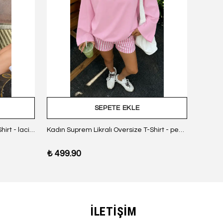
SEPETE EKLE
Kadın Suprem Likralı Oversize T-Shirt - lacivert
Kadın Suprem Likralı Oversize T-Shirt - pembe
₺ 499.90
₺ 499
İLETİŞİM