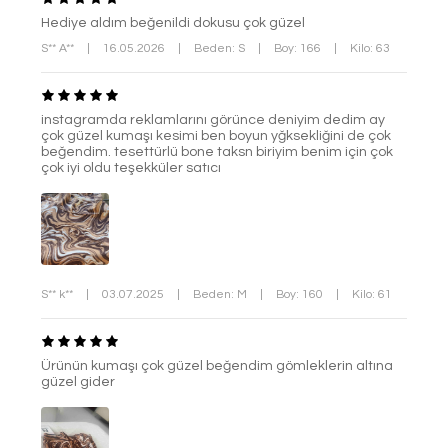
Hediye aldım beğenildi dokusu çok güzel
S** A**
|
16.05.2026
|
Beden: S
|
Boy: 166
|
Kilo: 63
instagramda reklamlarını görünce deniyim dedim ay
çok güzel kumaşı kesimi ben boyun yğksekliğini de çok
beğendim. tesettürlü bone taksn biriyim benim için çok
çok iyi oldu teşekküler satıcı
S** k**
|
03.07.2025
|
Beden: M
|
Boy: 160
|
Kilo: 61
Ürünün kumaşı çok güzel beğendim gömleklerin altına
güzel gider