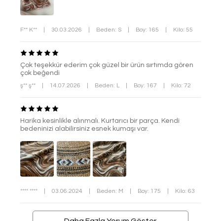
F** K**
|
30.03.2026
|
Beden: S
|
Boy: 165
|
Kilo: 55
Çok teşekkür ederim çok güzel bir ürün sırtımda gören
çok beğendi
ş** ş**
|
14.07.2026
|
Beden: L
|
Boy: 167
|
Kilo: 72
Harika kesinlikle alınmalı. Kurtarıcı bir parça. Kendi
bedeninizi alabilirsiniz esnek kumaşı var.
**** ****
|
03.06.2024
|
Beden: M
|
Boy: 175
|
Kilo: 63