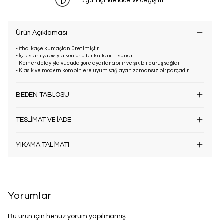
15 gün içinde iade ve değişim
Ürün Açıklaması
- İthal kaşe kumaştan üretilmiştir.
- İçi astarlı yapısıyla konforlu bir kullanım sunar.
- Kemer detayıyla vücuda göre ayarlanabilir ve şık bir duruş sağlar.
- Klasik ve modern kombinlere uyum sağlayan zamansız bir parçadır.
BEDEN TABLOSU
TESLİMAT VE İADE
YIKAMA TALİMATI
Yorumlar
Bu ürün için henüz yorum yapılmamış.