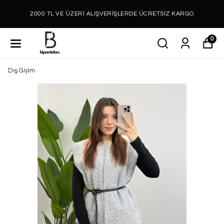
2000 TL VE ÜZERİ ALIŞVERİŞLERDE ÜCRETSİZ KARGO
0
Dış Giyim