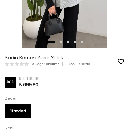
Kadın Kemerli Kaşe Yelek
0 Değerlendirme
1 Soru & Cevap
₺ 1,199.90
%
42
₺ 699.90
Beden
Standart
Renk