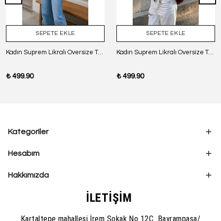
SEPETE EKLE
SEPETE EKLE
Kadın Suprem Likralı Oversize T-Shirt - SİYAH
Kadın Suprem Likralı Oversize T-Shirt - BORDO
₺ 499.90
₺ 499.90
Kategoriler
Hesabım
Hakkımızda
İLETİŞİM
Kartaltepe mahallesi İrem Sokak No 12C Bayrampaşa/