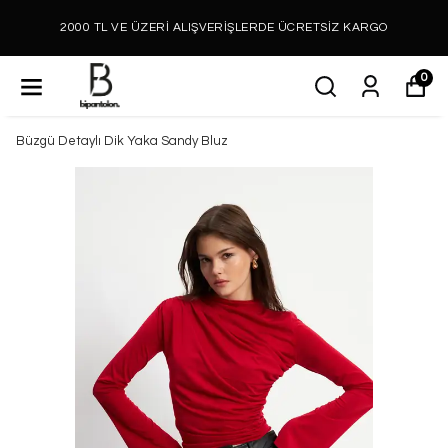
2000 TL VE ÜZERİ ALIŞVERİŞLERDE ÜCRETSİZ KARGO
0
Büzgü Detaylı Dik Yaka Sandy Bluz