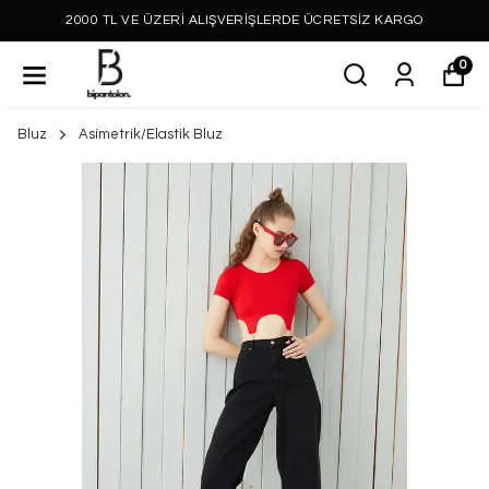
2000 TL VE ÜZERİ ALIŞVERİŞLERDE ÜCRETSİZ KARGO
0
Bluz
Asimetrik/Elastik Bluz