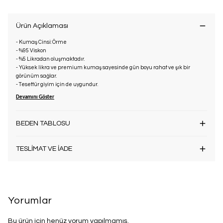
Ürün Açıklaması
- Kumaş Cinsi: Örme
- %95 Viskon
- %5 Likradan oluşmaktadır.
- Yüksek likra ve premium kumaş sayesinde gün boyu rahat ve şık bir
görünüm sağlar.
- Tesettür giyim için de uygundur.
Devamını Göster
BEDEN TABLOSU
TESLİMAT VE İADE
Yorumlar
Bu ürün için henüz yorum yapılmamış.