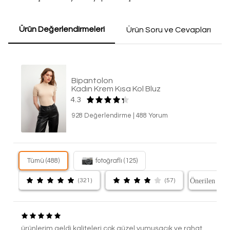
Ürün Değerlendirmeleri
Ürün Soru ve Cevapları
Bipantolon
Kadın Krem Kısa Kol Bluz
4.3
928 Değerlendirme
|
488 Yorum
Tümü (488)
fotoğraflı (125)
(321)
(57)
ürünlerim geldi kaliteleri çok güzel yumuşacık ve rahat.