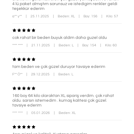
4 lü paket almıştım sorunsuz ve istedigim renkler geldi
teşekkür ederim
a** y**
|
25.11.2025
|
Beden: XL
|
Boy: 156
|
Kilo: 57
cok rahat bir beden buyuk aldim daha guzel oldu
**** ****
|
21.11.2025
|
Beden: L
|
Boy: 154
|
Kilo: 60
tam beden ve çok güzel duruyor tavsiye ederim
F** Ö**
|
29.12.2025
|
Beden: L
160 boy 64 kilo olaraktan XL sipariş verdim. çok rahat
oldu. sarsın istemedim . kumaş kalitesi çok güzel.
tavsiye ederim
**** ****
|
05.01.2026
|
Beden: XL