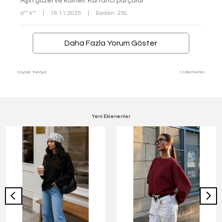
Aşırı güzel ve kaliteli. Kurtarıcı parçalar
d** k**
|
18.11.2025
|
Beden: 2XL
Daha Fazla Yorum Göster
Kaynak: Trendyol
⚡ CollectAction
Yeni Eklenenler