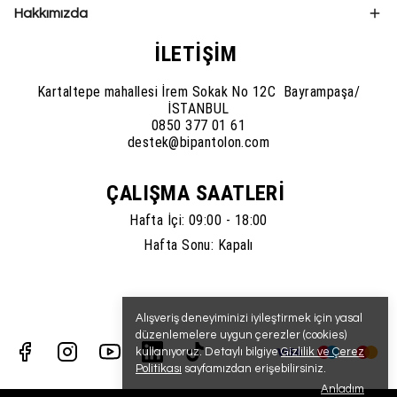
Hakkımızda
İLETİŞİM
Kartaltepe mahallesi İrem Sokak No 12C Bayrampaşa/
İSTANBUL
0850 377 01 61
destek@bipantolon.com
ÇALIŞMA SAATLERİ
Hafta İçi: 09:00 - 18:00
Hafta Sonu: Kapalı
Alışveriş deneyiminizi iyileştirmek için yasal
düzenlemelere uygun çerezler (cookies)
kullanıyoruz. Detaylı bilgiye
Gizlilik ve Çerez
Politikası
sayfamızdan erişebilirsiniz.
Anladım