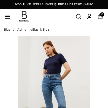
2000 TL VE ÜZERİ ALIŞVERİŞLERDE ÜCRETSİZ KARGO
0
Bluz
Asimetrik/Elastik Bluz