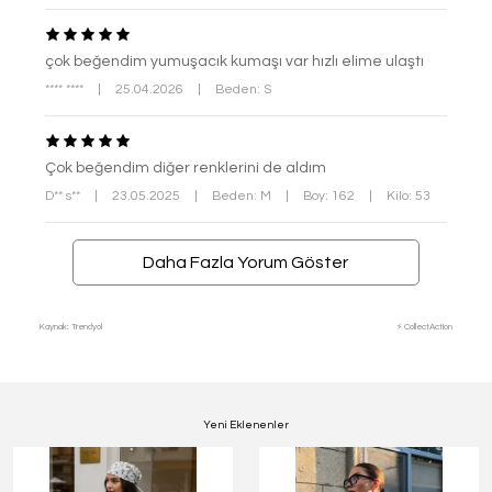
çok beğendim yumuşacık kumaşı var hızlı elime ulaştı
**** ****
|
25.04.2026
|
Beden: S
Çok beğendim diğer renklerini de aldım
D** s**
|
23.05.2025
|
Beden: M
|
Boy: 162
|
Kilo: 53
Daha Fazla Yorum Göster
Kaynak: Trendyol
⚡ CollectAction
Yeni Eklenenler