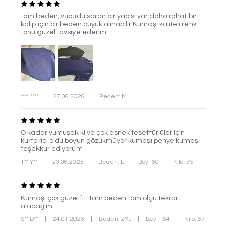
tam beden, vücudu saran bir yapisi var daha rahat bir
kalip için bir beden büyük alınabilir Kumaşı kaliteli renk
tonu güzel tavsiye ederim
**** ****
|
27.06.2026
|
Beden: M
O kadar yumuşak ki ve çok esnek tesettürlüler için
kurtarıcı oldu boyun gözükmüyor kumaşı penye kumaş
teşekkür ediyorum
T** Y**
|
23.06.2025
|
Beden: L
|
Boy: 60
|
Kilo: 75
Kumaşı çok güzel fiti tam beden tam ölçü tekrar
alacağım
S** D**
|
24.01.2026
|
Beden: 2XL
|
Boy: 164
|
Kilo: 67