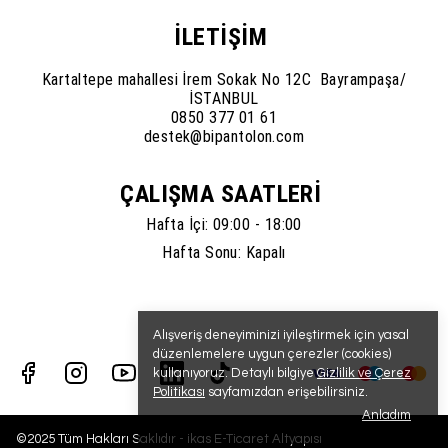
İLETİŞİM
Kartaltepe mahallesi İrem Sokak No 12C Bayrampaşa/
İSTANBUL
0850 377 01 61
destek@bipantolon.com
ÇALIŞMA SAATLERİ
Hafta İçi: 09:00 - 18:00
Hafta Sonu: Kapalı
Alışveriş deneyiminizi iyileştirmek için yasal
düzenlemelere uygun çerezler (cookies)
kullanıyoruz. Detaylı bilgiye
Gizlilik ve Çerez
Politikası
sayfamızdan erişebilirsiniz.
Anladım
©2025 Tüm Hakları Saklıdır - ikas E-Ticaret
Altyapısı