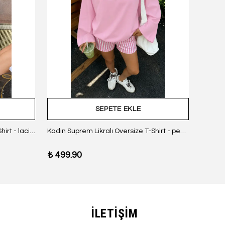
SEPETE EKLE
Kadın Suprem Likralı Oversize T-Shirt - lacivert
Kadın Suprem Likralı Oversize T-Shirt - pembe
₺ 499.90
₺ 499
İLETİŞİM