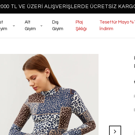
2000 TL VE ÜZERİ ALIŞVERİŞLERDE ÜCRETSİZ KARG
st
Alt
Dış
Plaj
Tesettür Mayo %
iyim
Giyim
Giyim
Şıklığı
İndirim