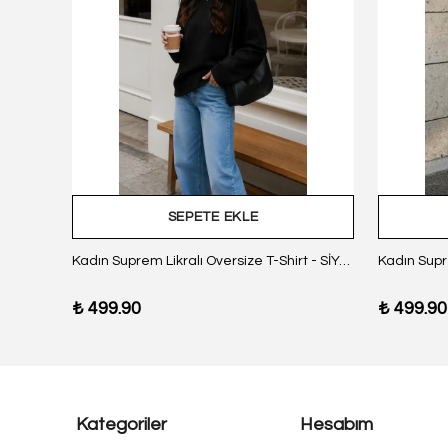
SEPETE EKLE
z Body
Kadın Suprem Likralı Oversize T-Shirt - SİYAH
₺ 499.90
₺ 499.90
Kategoriler
Hesabım