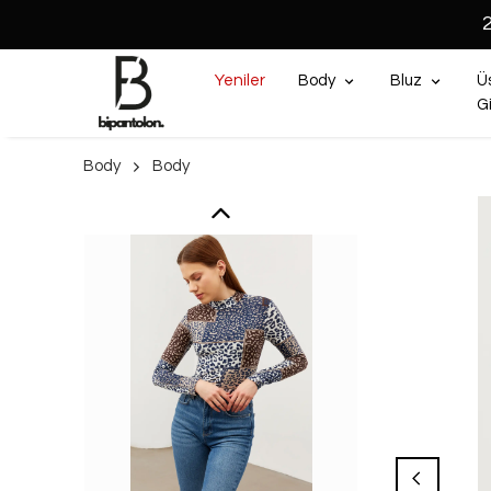
Yeniler
Body
Bluz
Ü
G
Body
Body