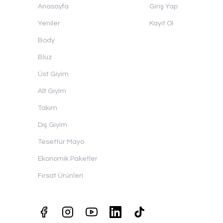
Anasayfa
Giriş Yap
Yeniler
Kayıt Ol
Body
Bluz
Üst Giyim
Alt Giyim
Takım
Dış Giyim
Tesettür Mayo
Ekonomik Paketler
Fırsat Ürünleri