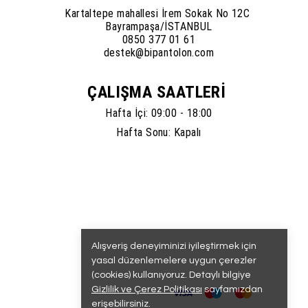
Kartaltepe mahallesi İrem Sokak No 12C
Bayrampaşa/İSTANBUL
0850 377 01 61
destek@bipantolon.com
ÇALIŞMA SAATLERİ
Hafta İçi: 09:00 - 18:00
Hafta Sonu: Kapalı
Alışveriş deneyiminizi iyileştirmek için
yasal düzenlemelere uygun çerezler
(cookies) kullanıyoruz. Detaylı bilgiye
Gizlilik ve Çerez Politikası
sayfamızdan
erişebilirsiniz.