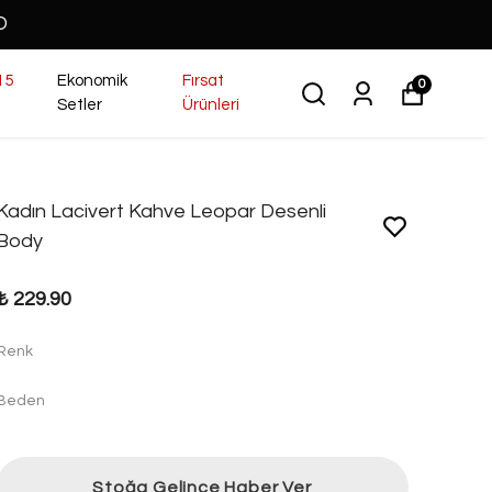
O
15
Ekonomik
Fırsat
0
Setler
Ürünleri
Kadın Lacivert Kahve Leopar Desenli
Body
₺ 229.90
Renk
Beden
Stoğa Gelince Haber Ver