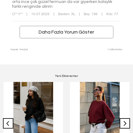
orta ince çok güzel fermuarı da var giyerken kolaylık
farklı renginide alirim
Ü** Y**
|
10.07.2025
|
Beden: XL
|
Boy: 156
|
Kilo: 77
Daha Fazla Yorum Göster
Kaynak: Trendyol
⚡ CollectAction
Yeni Eklenenler