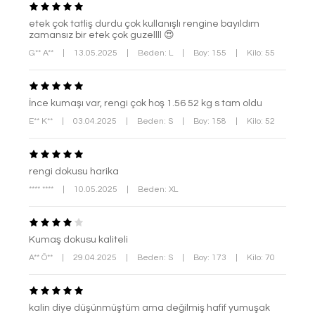
etek çok tatliş durdu çok kullanışlı rengine bayıldım
zamansız bir etek çok guzellll 😍
G** A**
|
13.05.2025
|
Beden: L
|
Boy: 155
|
Kilo: 55
İnce kumaşı var, rengi çok hoş 1.56 52 kg s tam oldu
E** K**
|
03.04.2025
|
Beden: S
|
Boy: 158
|
Kilo: 52
rengi dokusu harika
**** ****
|
10.05.2025
|
Beden: XL
Kumaş dokusu kaliteli
A** Ö**
|
29.04.2025
|
Beden: S
|
Boy: 173
|
Kilo: 70
kalin diye düşünmüştüm ama değilmiş hafif yumuşak