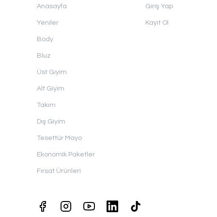
Anasayfa
Giriş Yap
Yeniler
Kayıt Ol
Body
Bluz
Üst Giyim
Alt Giyim
Takım
Dış Giyim
Tesettür Mayo
Ekonomik Paketler
Fırsat Ürünleri