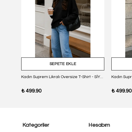
SEPETE EKLE
z Body
Kadın Suprem Likralı Oversize T-Shirt - SİYAH
₺ 499.90
₺ 499.90
Kategoriler
Hesabım