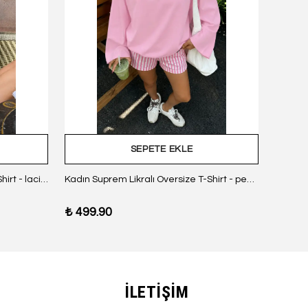
SEPETE EKLE
Kadın Suprem Likralı Oversize T-Shirt - lacivert
Kadın Suprem Likralı Oversize T-Shirt - pembe
₺ 499.90
₺ 499
İLETİŞİM