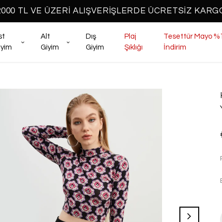
2000 TL VE ÜZERİ ALIŞVERİŞLERDE ÜCRETSİZ KARG
st
Alt
Dış
Plaj
Tesettür Mayo %
iyim
Giyim
Giyim
Şıklığı
İndirim