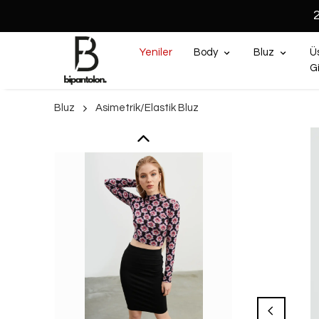
Yeniler
Body
Bluz
Ü
G
Bluz
Asimetrik/Elastik Bluz