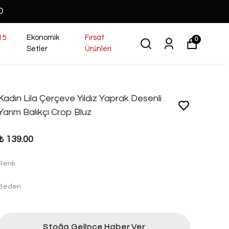
O
15
Ekonomik
Fırsat
0
Setler
Ürünleri
Kadın Lila Çerçeve Yıldız Yaprak Desenli
Yarım Balıkçı Crop Bluz
₺ 139.00
Renk
Beden
Stoğa Gelince Haber Ver