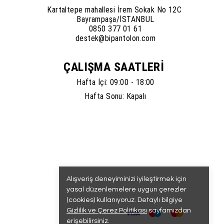
Kartaltepe mahallesi İrem Sokak No 12C
Bayrampaşa/İSTANBUL
0850 377 01 61
destek@bipantolon.com
ÇALIŞMA SAATLERİ
Hafta İçi: 09:00 - 18:00
Hafta Sonu: Kapalı
Alışveriş deneyiminizi iyileştirmek için
yasal düzenlemelere uygun çerezler
(cookies) kullanıyoruz. Detaylı bilgiye
Gizlilik ve Çerez Politikası
sayfamızdan
erişebilirsiniz.