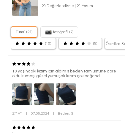
29 Değerlendirme
|
21 Yorum
Tümü (21)
fotoğraflı (7)
(10)
(5)
10 yaşındaki kızım için aldım s beden tam üstüne göre
oldu kumaşı güzel yumuşak kızım çok beğendi
Z** A**
|
07.05.2024
|
Beden: S