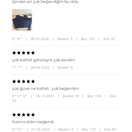
İçinden en çok beğendiğim bu oldu
E** K**
|
06.05.2024
|
Beden: S
|
Boy: 155
|
Kilo: 45
çok kaliteli görünüyor çok sevdim
**** ****
|
20.04.2024
|
Beden: S
çok ğüzel ve kaliteli . çok beğendim
E** V** a**
|
16.10.2023
|
Beden: M
|
Boy: 154
|
Kilo:
53
Kızıma aldım beğendi
G** G**
|
01.05.2024
|
Beden: S
|
Boy: 170
|
Kilo: 65