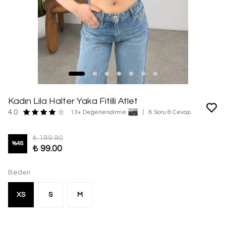
Kadın Lila Halter Yaka Fitilli Atlet
4.0
13+ Değerlendirme
8 Soru & Cevap
₺ 189.90
%
48
₺ 99.00
Beden
XS
S
M