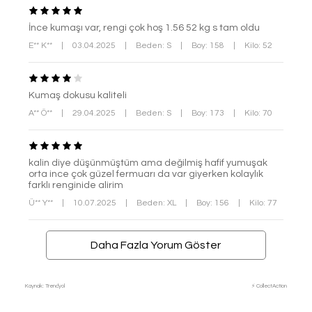
İnce kumaşı var, rengi çok hoş 1.56 52 kg s tam oldu
E** K**
|
03.04.2025
|
Beden: S
|
Boy: 158
|
Kilo: 52
Kumaş dokusu kaliteli
A** Ö**
|
29.04.2025
|
Beden: S
|
Boy: 173
|
Kilo: 70
kalin diye düşünmüştüm ama değilmiş hafif yumuşak
orta ince çok güzel fermuarı da var giyerken kolaylık
farklı renginide alirim
Ü** Y**
|
10.07.2025
|
Beden: XL
|
Boy: 156
|
Kilo: 77
Daha Fazla Yorum Göster
Kaynak: Trendyol
⚡ CollectAction