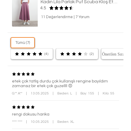
Kadın Lila Parlak Puf Scuba Kloş Etek
4.5
11 Değerlendirme
|
7 Yorum
Tümü (7)
(4)
(2)
etek çok tatliş durdu çok kullanışlı rengine bayıldım
zamansız bir etek çok guzellll 😍
G** A**
|
13.05.2025
|
Beden: L
|
Boy: 155
|
Kilo: 55
rengi dokusu harika
**** ****
|
10.05.2025
|
Beden: XL