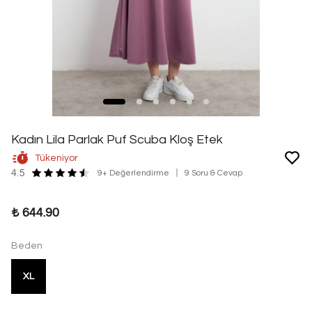
Kadın Lila Parlak Puf Scuba Kloş Etek
Tükeniyor
4.5
9+ Değerlendirme
9 Soru & Cevap
₺ 644.90
Beden
XL