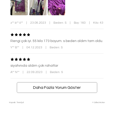
z** b** ö**
|
23.08.2023
|
Beden: S
|
Boy: 160
|
Kilo: 43
Rengi çok iyi. 55 kilo 173 boyum. s beden aldım tam oldu.
Y** B**
|
04.12.2023
|
Beden: S
siyahınıda aldım çok rahatlar
A** N**
|
22.09.2023
|
Beden: S
Daha Fazla Yorum Göster
Kaynak: Trendyol
⚡ CollectAction