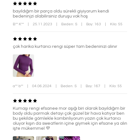
bayıldığım bir parça oldu sürekli giyiyorum kendi
bedeninjzi alabilirsiniz duruşu vok hoş
B** K**
|
25.11.2023
|
Beden: S
|
Boy: 163
|
Kilo: 55
çok harika kurtarıcı rengi süper tam bedeninizi alınır
a** b**
|
04.06.2024
|
Beden: S
|
Boy: 167
|
Kilo: 55
Kumaşı rengi efsanee mor aşığı biri olarak bayıldığım bir
body oldu parmak detayı çok güzel bir hava katıyor ben
bu şekilde gömlekle kombinliyorum yazın çok kurtarıcı
oluyor kışın da sweatlerin içine giymek için efsane ya alın
işte mükemmel 💜