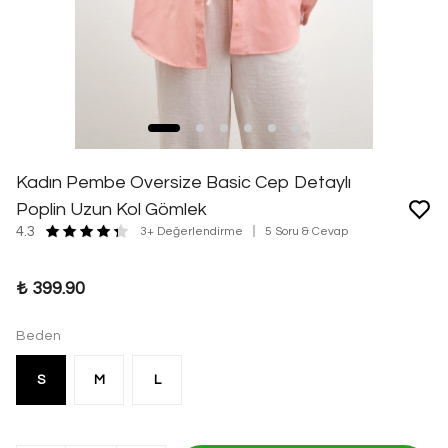
Kadın Pembe Oversize Basic Cep Detaylı
Poplin Uzun Kol Gömlek
4.3
3+ Değerlendirme
5 Soru & Cevap
₺ 399.90
Beden
S
M
L