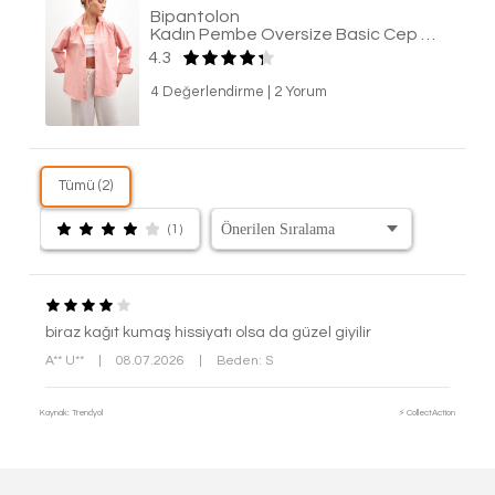
Bipantolon
Kadın Pembe Oversize Basic Cep Detaylı Poplin Uzun Kol Gömlek
4.3
4 Değerlendirme
|
2 Yorum
Tümü (2)
(1)
biraz kağıt kumaş hissiyatı olsa da güzel giyilir
A** U**
|
08.07.2026
|
Beden: S
Kaynak: Trendyol
⚡ CollectAction