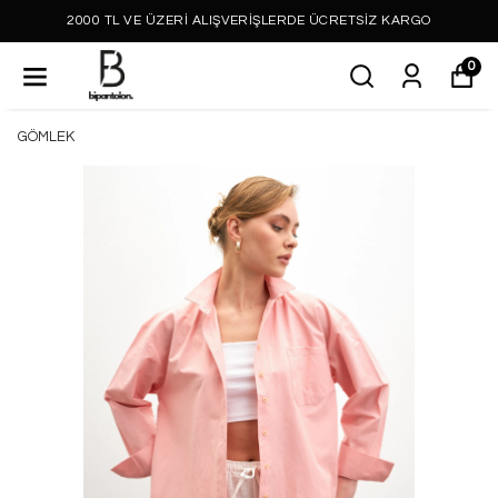
2000 TL VE ÜZERİ ALIŞVERİŞLERDE ÜCRETSİZ KARGO
0
GÖMLEK