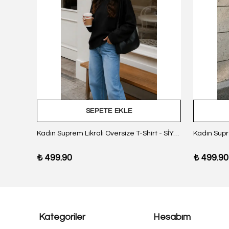
SEPETE EKLE
z Body
Kadın Suprem Likralı Oversize T-Shirt - SİYAH
₺ 499.90
₺ 499.90
Kategoriler
Hesabım