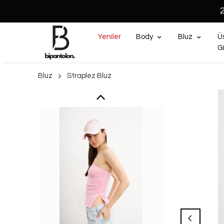
Yeniler
Body
Bluz
Ü
G
Bluz
Straplez Bluz