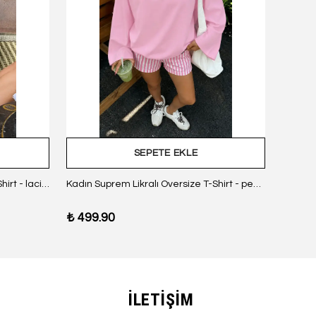
SEPETE EKLE
Kadın Suprem Likralı Oversize T-Shirt - lacivert
Kadın Suprem Likralı Oversize T-Shirt - pembe
₺ 499.90
₺ 499
İLETİŞİM