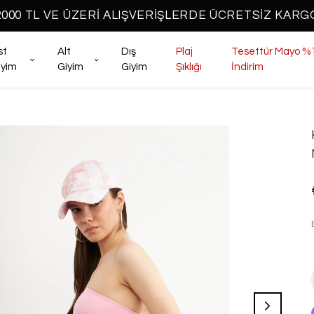
2000 TL VE ÜZERİ ALIŞVERİŞLERDE ÜCRETSİZ KARG
st
Alt
Dış
Plaj
Tesettür Mayo %
iyim
Giyim
Giyim
Şıklığı
İndirim