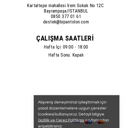
Kartaltepe mahallesi İrem Sokak No 12C
Bayrampaşa/İSTANBUL
0850 377 01 61
destek@bipantolon.com
ÇALIŞMA SAATLERİ
Hafta İçi: 09:00 - 18:00
Hafta Sonu: Kapalı
Alışveriş deneyiminizi iyileştirmek için
yasal düzenlemelere uygun çerezler
(cookies) kullanıyoruz. Detaylı bilgiye
Gizlilik ve Çerez Politikası
sayfamızdan
erişebilirsiniz.