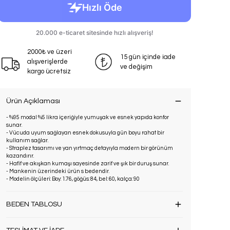
2000₺ ve üzeri
15 gün içinde iade
alışverişlerde
ve değişim
kargo ücretsiz
Ürün Açıklaması
- %95 modal %5 likra içeriğiyle yumuşak ve esnek yapıda konfor
sunar.
- Vücuda uyum sağlayan esnek dokusuyla gün boyu rahat bir
kullanım sağlar.
- Straplez tasarımı ve yan yırtmaç detayıyla modern bir görünüm
kazandırır.
- Hafif ve akışkan kumaşı sayesinde zarif ve şık bir duruş sunar.
- Mankenin üzerindeki ürün s bedendir.
- Modelin ölçüleri: Boy: 1.76, göğüs: 84, bel: 60, kalça: 90
BEDEN TABLOSU