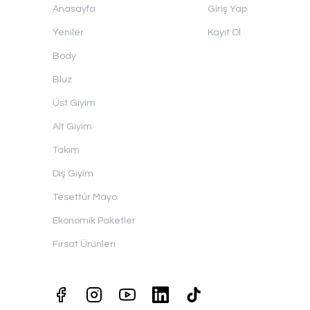
Anasayfa
Giriş Yap
Yeniler
Kayıt Ol
Body
Bluz
Üst Giyim
Alt Giyim
Takım
Dış Giyim
Tesettür Mayo
Ekonomik Paketler
Fırsat Ürünleri