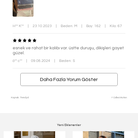
H** K**
|
23.10.2023
|
Beden: M
|
Boy: 162
|
Kilo: 67
esnek ve rahat bir kalıbı var. üstte duruşu, dikişleri gayet
güzel.
ö** c**
|
09.08.2024
|
Beden: S
Daha Fazla Yorum Göster
Kaynak: Trendyol
⚡ CollectAction
Yeni Eklenenler