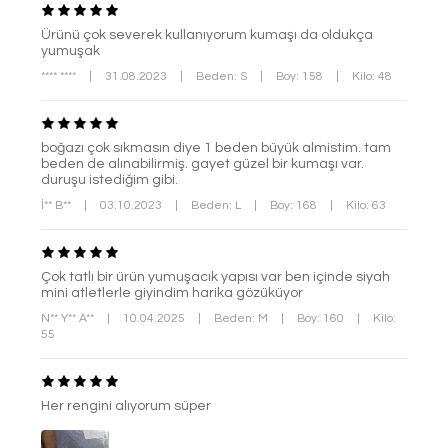
Ürünü çok severek kullanıyorum kumaşı da oldukça
yumuşak
**** ****
|
31.08.2023
|
Beden: S
|
Boy: 158
|
Kilo: 48
boğazı çok sıkmasın diye 1 beden büyük almistim. tam
beden de alınabilirmiş. gayet güzel bir kumaşı var.
duruşu istediğim gibi.
İ** B**
|
03.10.2023
|
Beden: L
|
Boy: 168
|
Kilo: 63
Çok tatlı bir ürün yumuşacık yapısı var ben içinde siyah
mini atletlerle giyindim harika gözüküyor
N** Y** A**
|
10.04.2025
|
Beden: M
|
Boy: 160
|
Kilo:
55
Her rengini alıyorum süper