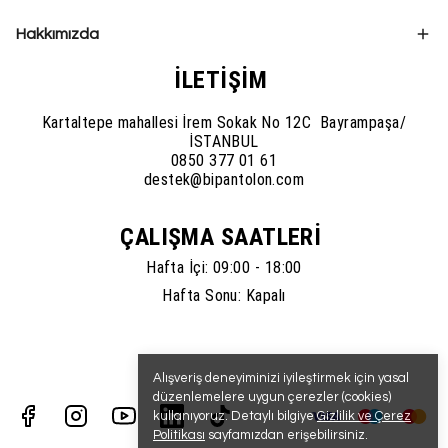
Hakkımızda
İLETİŞİM
Kartaltepe mahallesi İrem Sokak No 12C Bayrampaşa/
İSTANBUL
0850 377 01 61
destek@bipantolon.com
ÇALIŞMA SAATLERİ
Hafta İçi: 09:00 - 18:00
Hafta Sonu: Kapalı
Alışveriş deneyiminizi iyileştirmek için yasal
düzenlemelere uygun çerezler (cookies)
kullanıyoruz. Detaylı bilgiye
Gizlilik ve Çerez
Politikası
sayfamızdan erişebilirsiniz.