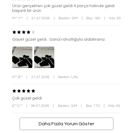
Ürün gerçekten çok güzel geldi 4 parça halinde geldi
başarılı bir ürün
M** Y**
|
21.07.2026
|
Beden: S/M
|
Boy: 160
|
Kilo: 50
Gayet güzel geldi . Gönül rahatlığıyla alabilirsiniz.
D** B**
|
21.07.2026
|
Beden: L/XL
Çok güzel geldi
E** Ç**
|
08.07.2026
|
Beden: S/M
|
Boy: 173
|
Kilo: 45
Daha Fazla Yorum Göster