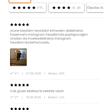
(17)
(3)
ürüne bayıldım tereddüt etmeden alabilirsiniz.
hasemamı instagram hesabımda paylaşacağım.
oradan da inceleyebilirsiniz instagram
hesabım:lezzetturnusolu
H** K**
|
27.06.2026
|
Beden: S/M
Cok güzel eksiksiz bi sekilde ulastı
Z** D**
|
16.06.2026
|
Beden: L/XL