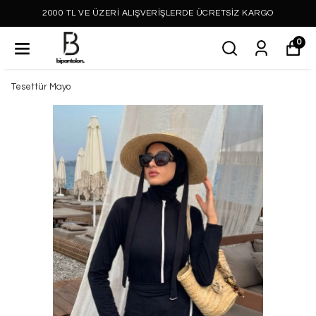
2000 TL VE ÜZERİ ALIŞVERİŞLERDE ÜCRETSİZ KARGO
0
Tesettür Mayo