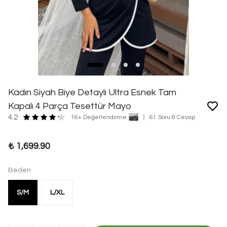
Kadın Siyah Biye Detaylı Ultra Esnek Tam
Kapalı 4 Parça Tesettür Mayo
4.2
16+ Değerlendirme
61 Soru & Cevap
₺ 1,699.90
Beden
S/M
L/XL