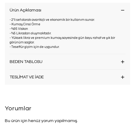
Ürün Açıklaması
- 2’li set olarak avantajlı ve ekonomik bir kullanım sunar.
- Kumaş Cinsi: Örme
- %95 Viskon
- %5 Likradan oluşmaktadır.
- Yüksek likra ve premium kumaş sayesinde gün boyu rahat ve şık bir
görünüm sağlar.
- Tesettür giyim için de uygundur.
BEDEN TABLOSU
TESLİMAT VE İADE
Yorumlar
Bu ürün için henüz yorum yapılmamış.