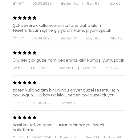
B** G**
|
05.03.2026
|
Beden: XL
|
Boy: 65
|
Kilo: 65
Çok severek kullanıyorum bi tane daha aldım
tesettürlüyüm içime giyiyorum kumaşı yumuşacık
Ö** U**
|
14.04.2026
|
Beden: M
|
Boy: 168
|
Kilo: 48
Ürünler çok güzel tam bedeninizi alın kumaşı yumuşacık
Ş** İ**
|
14.11.2025
|
Beden: L
|
Boy: 155
|
Kilo: 72
zaten kullandığım bir üründü gayet güzel tesettur için
çok uygun. 155 boy 68 kilo L beden çok guzel oluyor
H** D**
|
21.05.2025
|
Beden: L
nasıl kaliteli ve güzell kurtarıcı bir parça. özenli
paketleme.
Z** A**
|
18.09.2025
|
Beden: M
|
Boy: 168
|
Kilo: 65