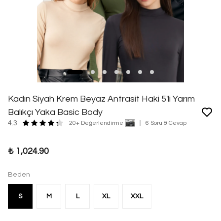
Kadın Siyah Krem Beyaz Antrasit Haki 5'li Yarım
Balıkçı Yaka Basic Body
4.3
20+ Değerlendirme
6 Soru & Cevap
₺ 1,024.90
Beden
S
M
L
XL
XXL