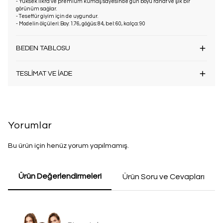
- Yüksek likra ve premium kumaş sayesinde gün boyu rahat ve şık bir
görünüm sağlar.
- Tesettür giyim için de uygundur.
- Modelin ölçüleri: Boy: 1.76, göğüs: 84, bel: 60, kalça: 90
BEDEN TABLOSU
TESLİMAT VE İADE
Yorumlar
Bu ürün için henüz yorum yapılmamış.
Ürün Değerlendirmeleri
Ürün Soru ve Cevapları