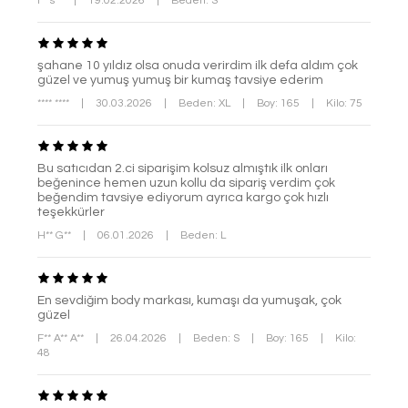
i** s**
|
19.02.2026
|
Beden: S
şahane 10 yıldız olsa onuda verirdim ilk defa aldım çok
güzel ve yumuş yumuş bir kumaş tavsiye ederim
**** ****
|
30.03.2026
|
Beden: XL
|
Boy: 165
|
Kilo: 75
Bu satıcıdan 2.ci siparişim kolsuz almıştık ilk onları
beğenince hemen uzun kollu da sipariş verdim çok
beğendim tavsiye ediyorum ayrıca kargo çok hızlı
teşekkürler
H** G**
|
06.01.2026
|
Beden: L
En sevdiğim body markası, kumaşı da yumuşak, çok
güzel
F** A** A**
|
26.04.2026
|
Beden: S
|
Boy: 165
|
Kilo:
48