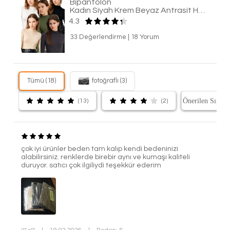
Bipantolon
Kadın Siyah Krem Beyaz Antrasit Haki 5'li Yarım Balıkçı Yaka Basic Body
4.3
33 Değerlendirme
|
18 Yorum
Tümü (18)
fotoğraflı (3)
(13)
(2)
çok iyi ürünler beden tam kalıp kendi bedeninizi
alabilirsiniz. renklerde birebir aynı ve kumaşı kaliteli
duruyor. satıcı çok ilgiliydi teşekkür ederim