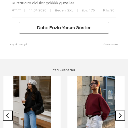
Kurtarıcım oldular çokkkk güzeller
R** İ**
|
11.04.2026
|
Beden: 2XL
|
Boy: 175
|
Kilo: 90
Daha Fazla Yorum Göster
Kaynak: Trendyol
⚡ CollectAction
Yeni Eklenenler