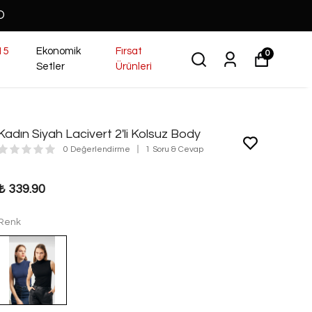
O
15
Ekonomik
Fırsat
0
Setler
Ürünleri
Kadın Siyah Lacivert 2'li Kolsuz Body
0 Değerlendirme
1 Soru & Cevap
₺ 339.90
Renk