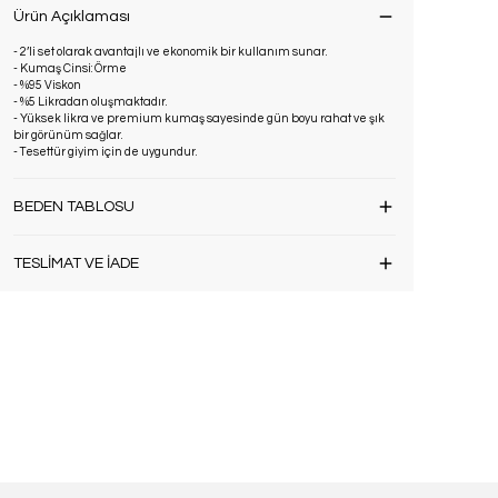
Ürün Açıklaması
- 2’li set olarak avantajlı ve ekonomik bir kullanım sunar.
- Kumaş Cinsi: Örme
- %95 Viskon
- %5 Likradan oluşmaktadır.
- Yüksek likra ve premium kumaş sayesinde gün boyu rahat ve şık
bir görünüm sağlar.
- Tesettür giyim için de uygundur.
BEDEN TABLOSU
TESLİMAT VE İADE