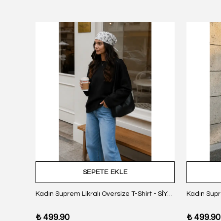
SEPETE EKLE
z Body
Kadın Suprem Likralı Oversize T-Shirt - SİYAH
₺ 499.90
₺ 499.90