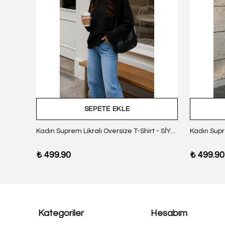
SEPETE EKLE
z Body
Kadın Suprem Likralı Oversize T-Shirt - SİYAH
₺ 499.90
₺ 499.90
Kategoriler
Hesabım