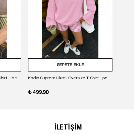
SEPETE EKLE
Kadın Suprem Likralı Oversize T-Shirt - lacivert
Kadın Suprem Likralı Oversize T-Shirt - pembe
₺ 499.90
₺ 499
İLETİŞİM