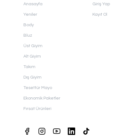
Anasayfa
Giriş Yap
Yeniler
Kayıt Ol
Body
Bluz
Üst Giyim
Alt Giyim
Takım
Dış Giyim
Tesettür Mayo
Ekonomik Paketler
Fırsat Ürünleri