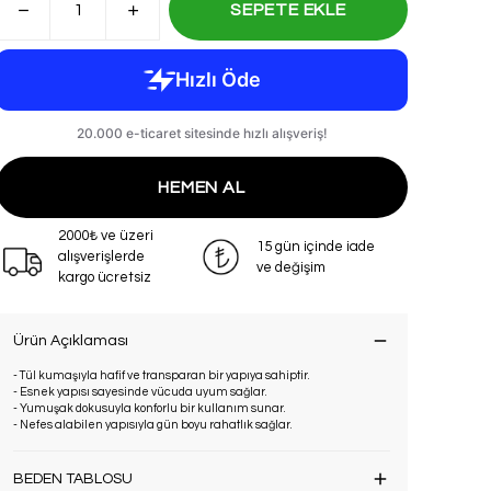
SEPETE EKLE
HEMEN AL
2000₺ ve üzeri
15 gün içinde iade
alışverişlerde
ve değişim
kargo ücretsiz
Ürün Açıklaması
- Tül kumaşıyla hafif ve transparan bir yapıya sahiptir.
- Esnek yapısı sayesinde vücuda uyum sağlar.
- Yumuşak dokusuyla konforlu bir kullanım sunar.
- Nefes alabilen yapısıyla gün boyu rahatlık sağlar.
BEDEN TABLOSU