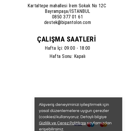
Kartaltepe mahallesi İrem Sokak No 12C
Bayrampaşa/İSTANBUL
0850 377 01 61
destek@bipantolon.com
ÇALIŞMA SAATLERİ
Hafta İçi: 09:00 - 18:00
Hafta Sonu: Kapalı
Alışveriş deneyiminizi iyileştirmek için
yasal düzenlemelere uygun çerezler
(cookies) kullanıyoruz. Detaylı bilgiye
Gizlilik ve Çerez Politikası
sayfamızdan
erişebilirsiniz.