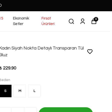
O
15
Ekonomik
Fırsat
0
Setler
Ürünleri
Kadın Siyah Nokta Detaylı Transparan Tül
Bluz
₺ 229.90
Beden
S
M
L