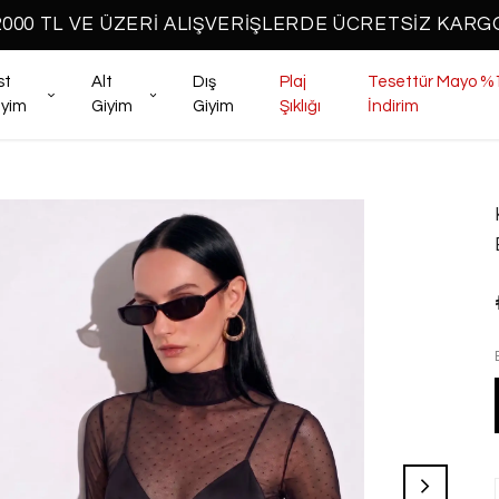
2000 TL VE ÜZERİ ALIŞVERİŞLERDE ÜCRETSİZ KARG
st
Alt
Dış
Plaj
Tesettür Mayo %
iyim
Giyim
Giyim
Şıklığı
İndirim