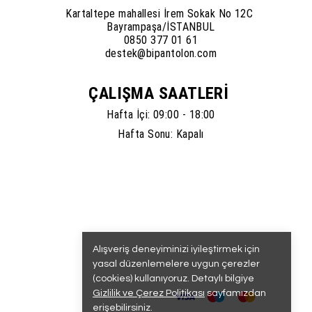
Kartaltepe mahallesi İrem Sokak No 12C
Bayrampaşa/İSTANBUL
0850 377 01 61
destek@bipantolon.com
ÇALIŞMA SAATLERİ
Hafta İçi: 09:00 - 18:00
Hafta Sonu: Kapalı
Alışveriş deneyiminizi iyileştirmek için
yasal düzenlemelere uygun çerezler
(cookies) kullanıyoruz. Detaylı bilgiye
Gizlilik ve Çerez Politikası
sayfamızdan
erişebilirsiniz.