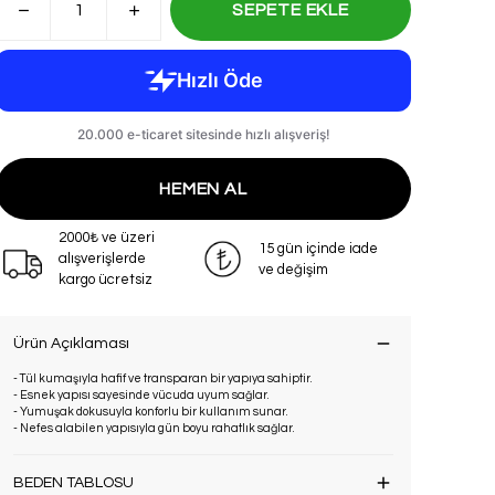
SEPETE EKLE
HEMEN AL
2000₺ ve üzeri
15 gün içinde iade
alışverişlerde
ve değişim
kargo ücretsiz
Ürün Açıklaması
- Tül kumaşıyla hafif ve transparan bir yapıya sahiptir.
- Esnek yapısı sayesinde vücuda uyum sağlar.
- Yumuşak dokusuyla konforlu bir kullanım sunar.
- Nefes alabilen yapısıyla gün boyu rahatlık sağlar.
BEDEN TABLOSU