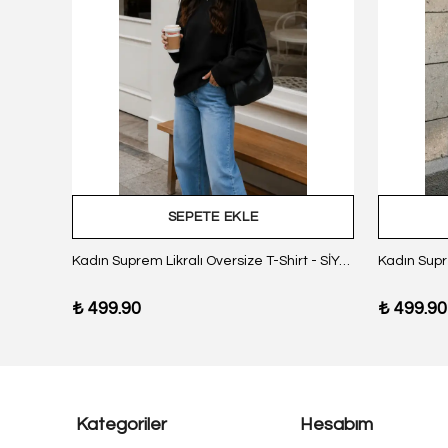
SEPETE EKLE
z Body
Kadın Suprem Likralı Oversize T-Shirt - SİYAH
₺ 499.90
₺ 499.90
Kategoriler
Hesabım