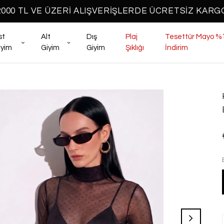
2000 TL VE ÜZERİ ALIŞVERİŞLERDE ÜCRETSİZ KARG
st
Alt
Dış
Plaj
Tesettür Mayo %
iyim
Giyim
Giyim
Şıklığı
İndirim