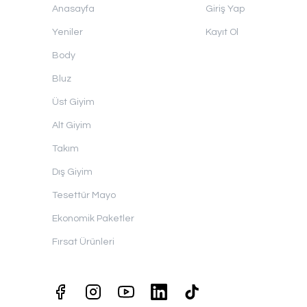
Anasayfa
Giriş Yap
Yeniler
Kayıt Ol
Body
Bluz
Üst Giyim
Alt Giyim
Takım
Dış Giyim
Tesettür Mayo
Ekonomik Paketler
Fırsat Ürünleri