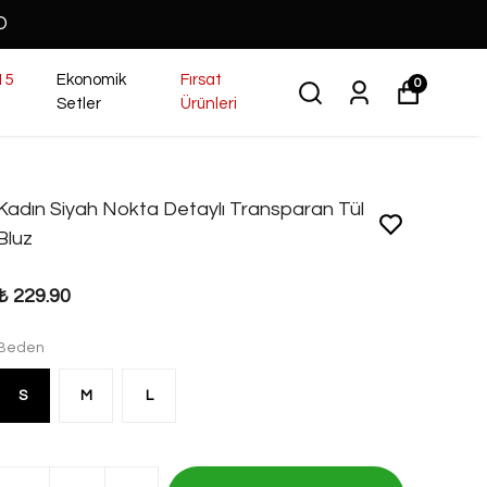
O
15
Ekonomik
Fırsat
0
Setler
Ürünleri
Kadın Siyah Nokta Detaylı Transparan Tül
Bluz
₺ 229.90
Beden
S
M
L