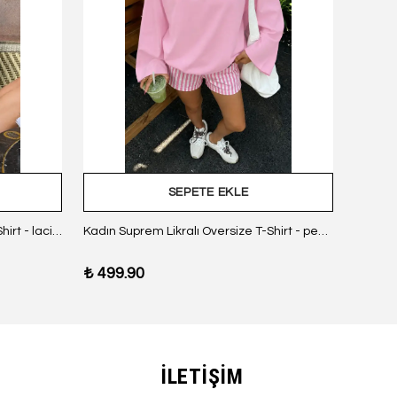
SEPETE EKLE
Kadın Suprem Likralı Oversize T-Shirt - lacivert
Kadın Suprem Likralı Oversize T-Shirt - pembe
₺ 499.90
₺ 499
İLETİŞİM