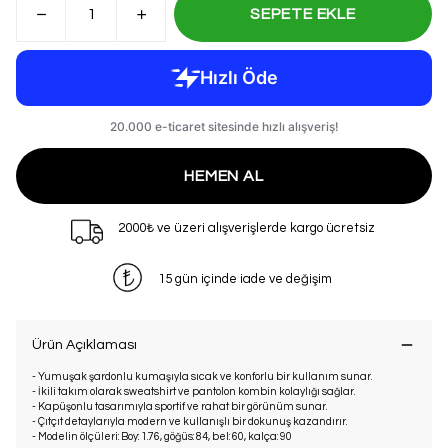
SEPETE EKLE
HEMEN AL
2000₺ ve üzeri alışverişlerde kargo ücretsiz
15 gün içinde iade ve değişim
Ürün Açıklaması
- Yumuşak şardonlu kumaşıyla sıcak ve konforlu bir kullanım sunar.
- İkili takım olarak sweatshirt ve pantolon kombin kolaylığı sağlar.
- Kapüşonlu tasarımıyla sportif ve rahat bir görünüm sunar.
- Çıtçıt detaylarıyla modern ve kullanışlı bir dokunuş kazandırır.
- Modelin ölçüleri: Boy: 1.76, göğüs: 84, bel: 60, kalça: 90