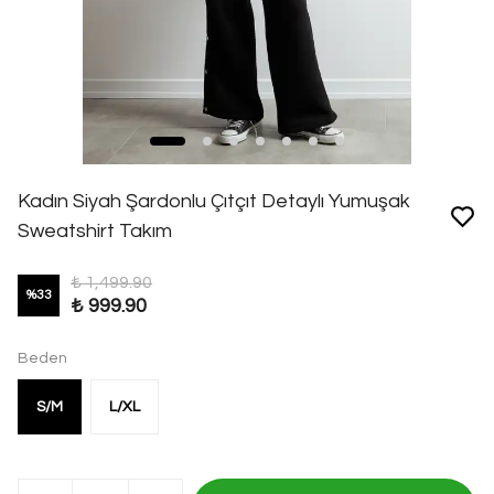
Kadın Siyah Şardonlu Çıtçıt Detaylı Yumuşak
Sweatshirt Takım
₺ 1,499.90
%
33
₺ 999.90
Beden
S/M
L/XL