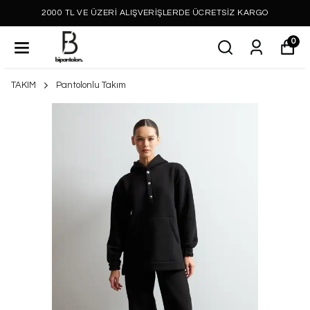
2000 TL VE ÜZERİ ALIŞVERİŞLERDE ÜCRETSİZ KARGO
0
TAKIM
Pantolonlu Takım