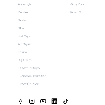
Anasayfa
Giriş Yap
Yeniler
Kayıt Ol
Body
Bluz
Üst Giyim
Alt Giyim
Takım
Dış Giyim
Tesettür Mayo
Ekonomik Paketler
Fırsat Ürünleri