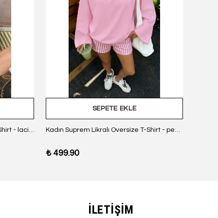
SEPETE EKLE
Kadın Suprem Likralı Oversize T-Shirt - lacivert
Kadın Suprem Likralı Oversize T-Shirt - pembe
₺ 499.90
₺ 499
İLETİŞİM