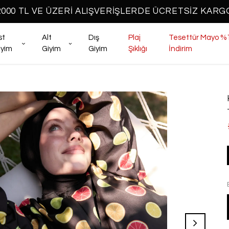
2000 TL VE ÜZERİ ALIŞVERİŞLERDE ÜCRETSİZ KARG
st
Alt
Dış
Plaj
Tesettür Mayo %
iyim
Giyim
Giyim
Şıklığı
İndirim