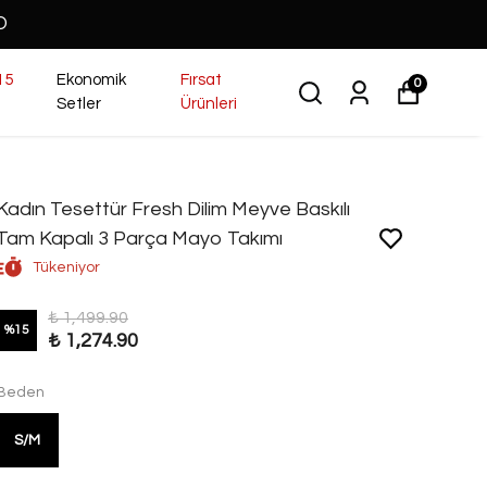
O
15
Ekonomik
Fırsat
0
Setler
Ürünleri
Kadın Tesettür Fresh Dilim Meyve Baskılı
Tam Kapalı 3 Parça Mayo Takımı
Tükeniyor
₺ 1,499.90
%
15
₺ 1,274.90
Beden
S/M