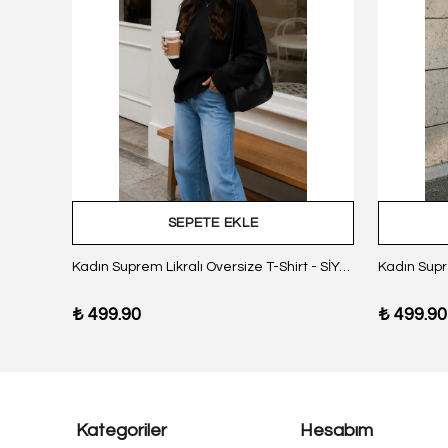
SEPETE EKLE
z Body
Kadın Suprem Likralı Oversize T-Shirt - SİYAH
₺ 499.90
₺ 499.90
Kategoriler
Hesabım