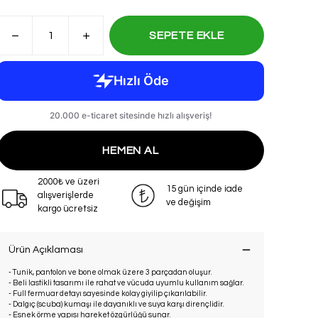
SEPETE EKLE
HEMEN AL
2000₺ ve üzeri
15 gün içinde iade
alışverişlerde
ve değişim
kargo ücretsiz
Ürün Açıklaması
- Tunik, pantolon ve bone olmak üzere 3 parçadan oluşur.
- Beli lastikli tasarımı ile rahat ve vücuda uyumlu kullanım sağlar.
- Full fermuar detayı sayesinde kolay giyilip çıkarılabilir.
- Dalgıç (scuba) kumaşı ile dayanıklı ve suya karşı dirençlidir.
- Esnek örme yapısı hareket özgürlüğü sunar.