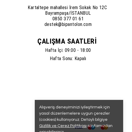
Kartaltepe mahallesi İrem Sokak No 12C
Bayrampaşa/İSTANBUL
0850 377 01 61
destek@bipantolon.com
ÇALIŞMA SAATLERİ
Hafta İçi: 09:00 - 18:00
Hafta Sonu: Kapalı
Alışveriş deneyiminizi iyileştirmek için
yasal düzenlemelere uygun çerezler
(cookies) kullanıyoruz. Detaylı bilgiye
Gizlilik ve Çerez Politikası
sayfamızdan