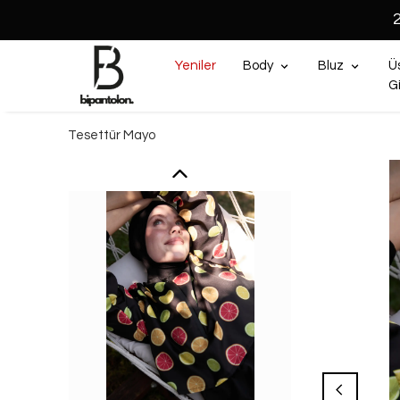
Yeniler
Body
Bluz
Ü
G
Tesettür Mayo