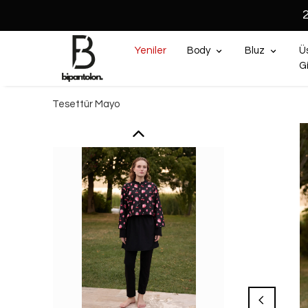
Yeniler
Body
Bluz
Ü
G
Tesettür Mayo