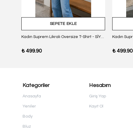
SEPETE EKLE
z Body
Kadın Suprem Likralı Oversize T-Shirt - SİYAH
₺ 499.90
₺ 499.90
Kategoriler
Hesabım
Anasayfa
Giriş Yap
Yeniler
Kayıt Ol
Body
Bluz