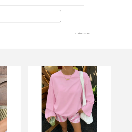
⚡ CollectAction