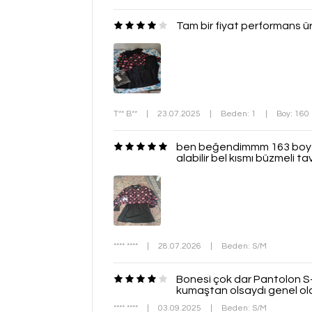
Tam bir fiyat performans ü
T** B**
|
23.07.2025
|
Beden: 1
|
Boy: 160
ben beğendimmm 163 boy 65 
alabilir bel kısmı büzmeli 
**** ****
|
28.07.2026
|
Beden: S/M
Bonesi çok dar Pantolon S
kumaştan olsaydı genel ol
**** ****
|
03.09.2025
|
Beden: S/M