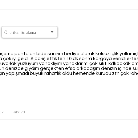
aşema pantolon bide sanırım hediye olarak kolsuz içlik yollamı
ok iyi geldi. Sipariş ettikten 10 dk sonra kargoya verildi ert
yuvarlak yüzlüyüm yanaklıyım yanaklarımı çok sıktı kdkddkdk ama t
n denizde giydim gerçekten efso arkadaşım denizin içinde su 
ı için yapışmadı büyük rahatlık oldu hemende kurudu ztn çok rah
167
|
Kilo: 73