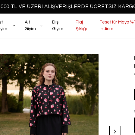
2000 TL VE ÜZERİ ALIŞVERİŞLERDE ÜCRETSİZ KARG
st
Alt
Dış
Plaj
Tesettür Mayo %
iyim
Giyim
Giyim
Şıklığı
İndirim