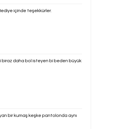
ediye içinde teşekkürler.
i biraz daha bol isteyen bi beden büyük
yan bir kumaş keşke pantolonda aynı