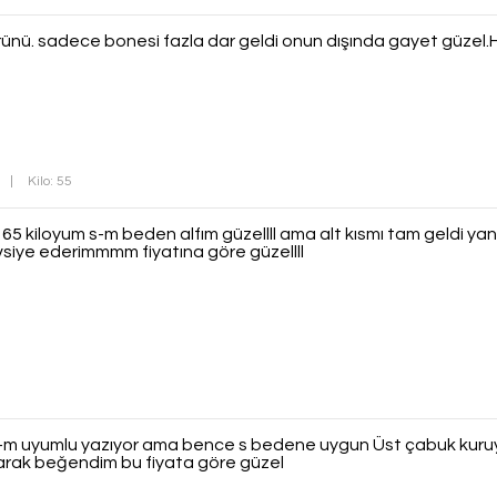
rünü. sadece bonesi fazla dar geldi onun dışında gayet güzel.H
|
Kilo: 55
kiloyum s-m beden alfım güzellll ama alt kısmı tam geldi yan
tavsiye ederimmmm fiyatına göre güzellll
-m uyumlu yazıyor ama bence s bedene uygun Üst çabuk kuru
arak beğendim bu fiyata göre güzel