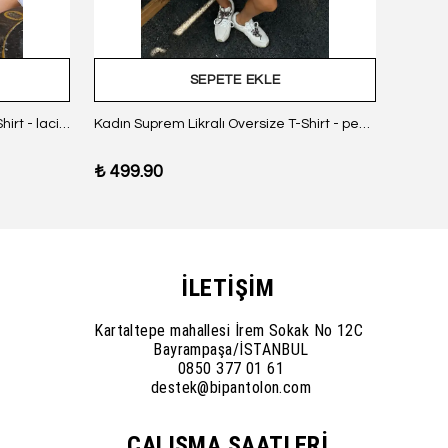
SEPETE EKLE
Kadın Suprem Likralı Oversize T-Shirt - lacivert
Kadın Suprem Likralı Oversize T-Shirt - pembe
₺ 499.90
₺ 499
İLETİŞİM
Kartaltepe mahallesi İrem Sokak No 12C
Bayrampaşa/İSTANBUL
0850 377 01 61
destek@bipantolon.com
ÇALIŞMA SAATLERİ