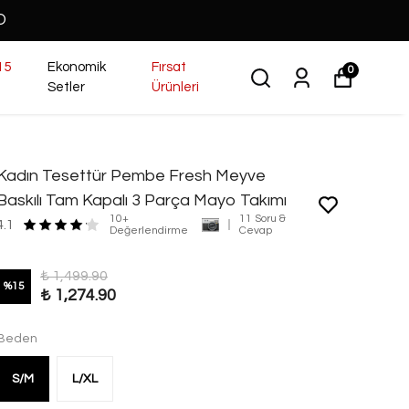
O
15
Ekonomik
Fırsat
0
Setler
Ürünleri
Kadın Tesettür Pembe Fresh Meyve
Baskılı Tam Kapalı 3 Parça Mayo Takımı
10+
11 Soru &
4.1
Değerlendirme
Cevap
₺ 1,499.90
%
15
₺ 1,274.90
Beden
S/M
L/XL