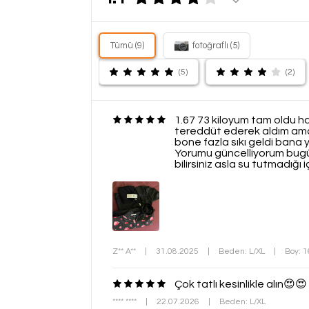
Tümü (9)
fotoğraflı (5)
(5)
(2)
1.67 73 kiloyum tam oldu h
tereddüt ederek aldım ama ç
bone fazla sıkı geldi bana 
Yorumu güncelliyorum bugü
bilirsiniz asla su tutmadığ
Z** A**
|
31.08.2025
|
Beden: L/XL
|
Boy: 
Çok tatlı kesinlikle alın😍😍
**** ****
|
22.07.2026
|
Beden: L/XL