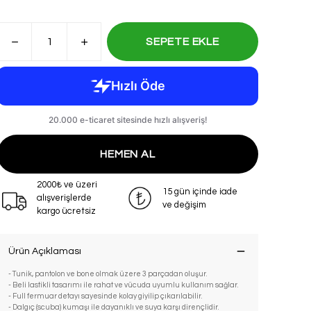
SEPETE EKLE
HEMEN AL
2000₺ ve üzeri
15 gün içinde iade
alışverişlerde
ve değişim
kargo ücretsiz
Ürün Açıklaması
- Tunik, pantolon ve bone olmak üzere 3 parçadan oluşur.
- Beli lastikli tasarımı ile rahat ve vücuda uyumlu kullanım sağlar.
- Full fermuar detayı sayesinde kolay giyilip çıkarılabilir.
- Dalgıç (scuba) kumaşı ile dayanıklı ve suya karşı dirençlidir.