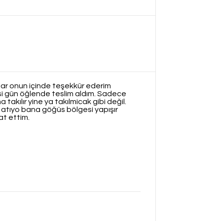
şlar onun içinde teşekkür ederim
esi gün öğlende teslim aldım. Sadece
akılır yine ya takılmicak gibi değil.
atıyo bana göğüs bölgesi yapışır
at ettim.