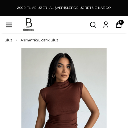
2000 TL VE ÜZERİ ALIŞVERİŞLERDE ÜCRETSİZ KARGO
0
Bluz
Asimetrik/Elastik Bluz