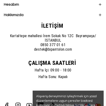
Hesabım
Hakkımızda
İLETİŞİM
Kartaltepe mahallesi İrem Sokak No 12C Bayrampaşa/
İSTANBUL
0850 377 01 61
destek@bipantolon.com
ÇALIŞMA SAATLERİ
Hafta İçi: 09:00 - 18:00
Hafta Sonu: Kapalı
Alışveriş deneyiminizi iyileştirmek için yasal
düzenlemelere uygun çerezler (cookies)
kullanıyoruz. Detaylı bilgiye
Gizlilik ve Çerez