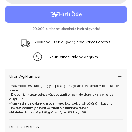
2000₺ ve üzeri alışverişlerde kargo ücretsiz
15 gün içinde iade ve değişim
Ürün Açıklaması
- %95 modal %5 likra içeriğiyle ipeksi yumuşaklıkta ve esnek yapıda konfor
sunar.
- Drapeli formu sayesinde vücuda zarif bir şekilde oturarak şık bir siluet
oluşturur.
- Yan kesim detaylarıyla modern ve dikkat çekici bir görünüm kazandırır.
- Kolsuz tasarımıyla hafif ve rahat bir kullanım sunar.
- Modelin ölçüleri: Boy: 1.76, göğüs: 84, bel: 60, kalça: 90
BEDEN TABLOSU