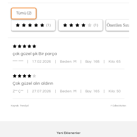
Tümü (2)
(1)
(1)
çok güzel şık Bir parça
**** ****
|
17.02.2026
|
Beden: M
|
Boy: 168
|
Kilo: 65
Çok güzel alın aldırın
Z** Ç**
|
27.07.2026
|
Beden: M
|
Boy: 165
|
Kilo: 50
Kaynak: Trendyol
⚡ CollectAction
Yeni Eklenenler