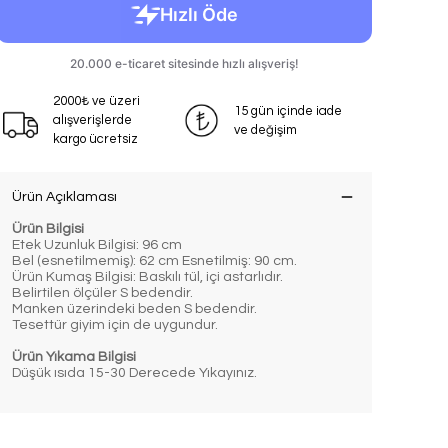
2000₺ ve üzeri
15 gün içinde iade
alışverişlerde
ve değişim
kargo ücretsiz
Ürün Açıklaması
Ürün Bilgisi
Etek Uzunluk Bilgisi: 96 cm
Bel (esnetilmemiş): 62 cm Esnetilmiş: 90 cm.
Ürün Kumaş Bilgisi: Baskılı tül, içi astarlıdır.
Belirtilen ölçüler S bedendir.
Manken üzerindeki beden S bedendir.
Tesettür giyim için de uygundur.
Ürün Yıkama Bilgisi
Düşük ısıda 15-30 Derecede Yıkayınız.