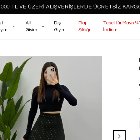
2000 TL VE ÜZERİ ALIŞVERİŞLERDE ÜCRETSİZ KARG
st
Alt
Dış
Plaj
Tesettür Mayo %
iyim
Giyim
Giyim
Şıklığı
İndirim