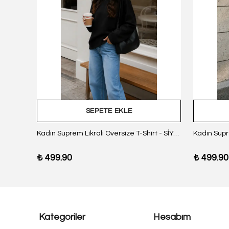
SEPETE EKLE
z Body
Kadın Suprem Likralı Oversize T-Shirt - SİYAH
₺ 499.90
₺ 499.90
Kategoriler
Hesabım