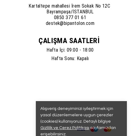
Kartaltepe mahallesi İrem Sokak No 12C
Bayrampaşa/İSTANBUL
0850 377 01 61
destek@bipantolon.com
ÇALIŞMA SAATLERİ
Hafta İçi: 09:00 - 18:00
Hafta Sonu: Kapalı
Alışveriş deneyiminizi iyileştirmek için
yasal düzenlemelere uygun çerezler
(cookies) kullanıyoruz. Detaylı bilgiye
Gizlilik ve Çerez Politikası
sayfamızdan
erişebilirsiniz.