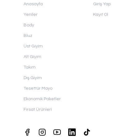
Anasayfa
Giriş Yap
Yeniler
Kayıt Ol
Body
Bluz
Üst Giyim
Alt Giyim
Takım
Dış Giyim
Tesettür Mayo
Ekonomik Paketler
Fırsat Ürünleri