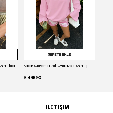
SEPETE EKLE
Kadın Suprem Likralı Oversize T-Shirt - lacivert
Kadın Suprem Likralı Oversize T-Shirt - pembe
₺ 499.90
₺ 499
İLETİŞİM