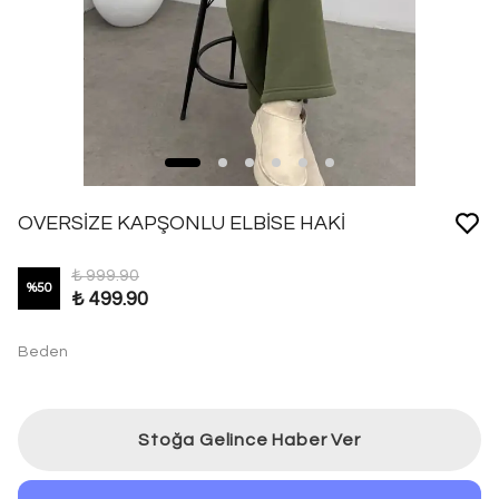
OVERSİZE KAPŞONLU ELBİSE HAKİ
₺ 999.90
%
50
₺ 499.90
Beden
Stoğa Gelince Haber Ver