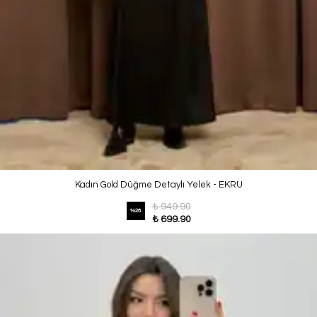
Kadın Gold Düğme Detaylı Yelek - EKRU
₺ 949.90
%
26
₺ 699.90