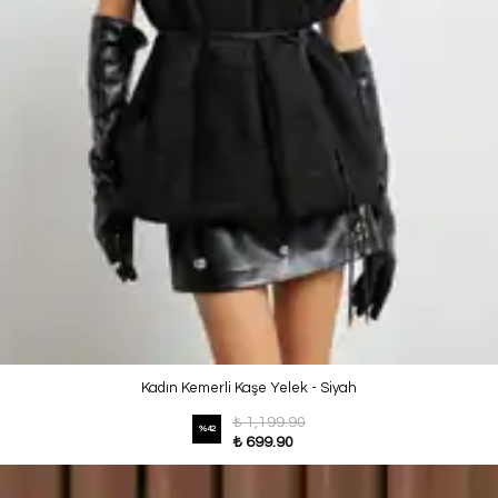
Kadın Kemerli Kaşe Yelek - Siyah
₺ 1,199.90
%
42
₺ 699.90