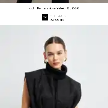
Kadın Kemerli Kaşe Yelek - BUZ GRİ
₺ 1,199.90
%
42
₺ 699.90