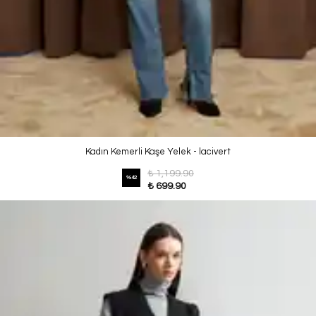
Kadın Kemerli Kaşe Yelek - lacivert
₺ 1,199.90
%
42
₺ 699.90