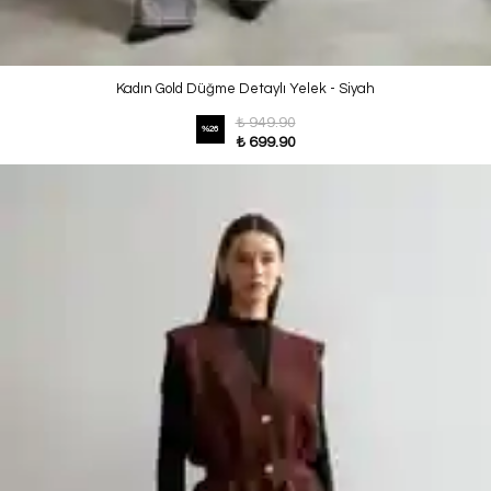
Kadın Gold Düğme Detaylı Yelek - Siyah
₺ 949.90
%
26
₺ 699.90