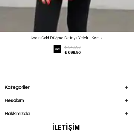
Kadın Gold Düğme Detaylı Yelek - Kırmızı
₺ 949.90
%
26
₺ 699.90
Kategoriler
Hesabım
Hakkımızda
İLETİŞİM