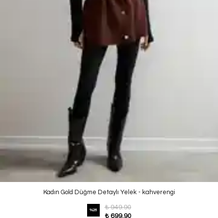
Kadın Gold Düğme Detaylı Yelek - kahverengi
₺ 949.90
%
26
₺ 699.90