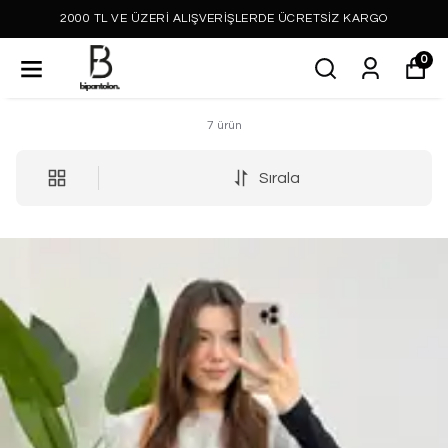
2000 TL VE ÜZERİ ALIŞVERİŞLERDE ÜCRETSİZ KARGO
0
7
ürün
Sırala