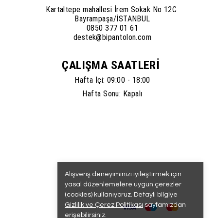
Kartaltepe mahallesi İrem Sokak No 12C
Bayrampaşa/İSTANBUL
0850 377 01 61
destek@bipantolon.com
ÇALIŞMA SAATLERİ
Hafta İçi: 09:00 - 18:00
Hafta Sonu: Kapalı
Alışveriş deneyiminizi iyileştirmek için
yasal düzenlemelere uygun çerezler
(cookies) kullanıyoruz. Detaylı bilgiye
Gizlilik ve Çerez Politikası
sayfamızdan
erişebilirsiniz.