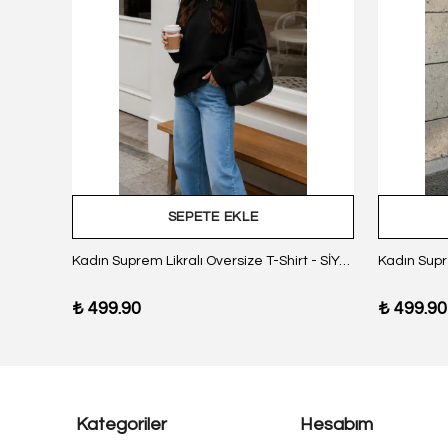
SEPETE EKLE
z Body
Kadın Suprem Likralı Oversize T-Shirt - SİYAH
₺ 499.90
₺ 499.90
Kategoriler
Hesabım