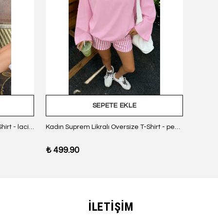
SEPETE EKLE
Kadın Suprem Likralı Oversize T-Shirt - lacivert
Kadın Suprem Likralı Oversize T-Shirt - pembe
₺ 499.90
₺ 499
İLETİŞİM