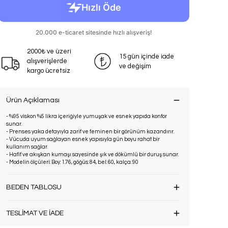
2000₺ ve üzeri
15 gün içinde iade
alışverişlerde
ve değişim
kargo ücretsiz
Ürün Açıklaması
- %95 viskon %5 likra içeriğiyle yumuşak ve esnek yapıda konfor
sunar.
- Prenses yaka detayıyla zarif ve feminen bir görünüm kazandırır.
- Vücuda uyum sağlayan esnek yapısıyla gün boyu rahat bir
kullanım sağlar.
- Hafif ve akışkan kumaşı sayesinde şık ve dökümlü bir duruş sunar.
- Modelin ölçüleri: Boy: 1.76, göğüs: 84, bel: 60, kalça: 90
BEDEN TABLOSU
TESLİMAT VE İADE