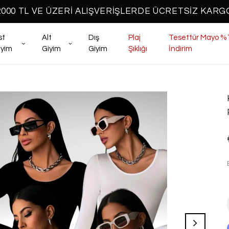
2000 TL VE ÜZERİ ALIŞVERİŞLERDE ÜCRETSİZ KARG
st
Alt
Dış
Plaj
Tesettür Mayo %
iyim
Giyim
Giyim
Şıklığı
İndirim