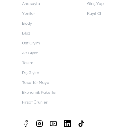
Anasayfa
Giriş Yap
Yeniler
Kayıt Ol
Body
Bluz
Üst Giyim
Alt Giyim
Takım
Dış Giyim
Tesettür Mayo
Ekonomik Paketler
Fırsat Ürünleri