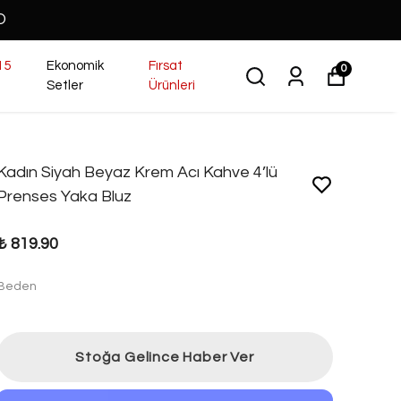
O
15
Ekonomik
Fırsat
0
Setler
Ürünleri
Kadın Siyah Beyaz Krem Acı Kahve 4’lü
Prenses Yaka Bluz
₺ 819.90
Beden
Stoğa Gelince Haber Ver