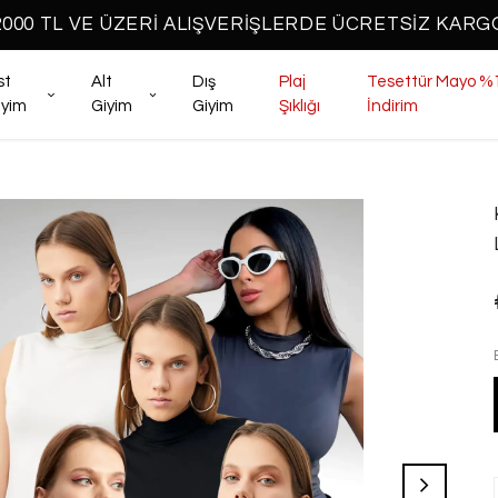
2000 TL VE ÜZERİ ALIŞVERİŞLERDE ÜCRETSİZ KARG
st
Alt
Dış
Plaj
Tesettür Mayo %
iyim
Giyim
Giyim
Şıklığı
İndirim