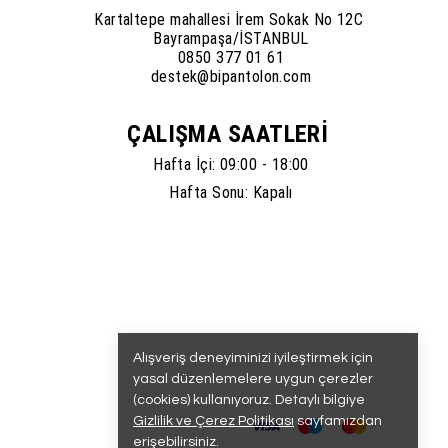
Kartaltepe mahallesi İrem Sokak No 12C
Bayrampaşa/İSTANBUL
0850 377 01 61
destek@bipantolon.com
ÇALIŞMA SAATLERİ
Hafta İçi: 09:00 - 18:00
Hafta Sonu: Kapalı
Alışveriş deneyiminizi iyileştirmek için
yasal düzenlemelere uygun çerezler
(cookies) kullanıyoruz. Detaylı bilgiye
Gizlilik ve Çerez Politikası
sayfamızdan
erişebilirsiniz.