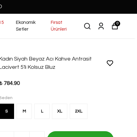
O
15
Ekonomik
Fırsat
0
Setler
Ürünleri
Kadın Siyah Beyaz Acı Kahve Antrasit
Lacivert 5'li Kolsuz Bluz
₺ 784.90
Beden
S
M
L
XL
2XL