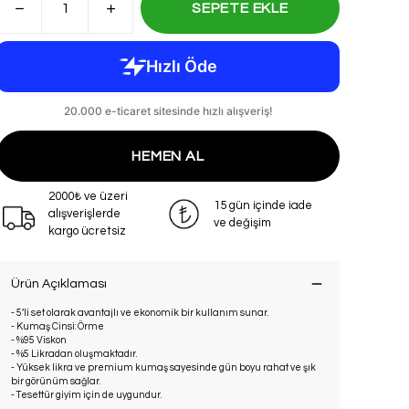
SEPETE EKLE
HEMEN AL
2000₺ ve üzeri
15 gün içinde iade
alışverişlerde
ve değişim
kargo ücretsiz
Ürün Açıklaması
- 5’li set olarak avantajlı ve ekonomik bir kullanım sunar.
- Kumaş Cinsi: Örme
- %95 Viskon
- %5 Likradan oluşmaktadır.
- Yüksek likra ve premium kumaş sayesinde gün boyu rahat ve şık
bir görünüm sağlar.
- Tesettür giyim için de uygundur.