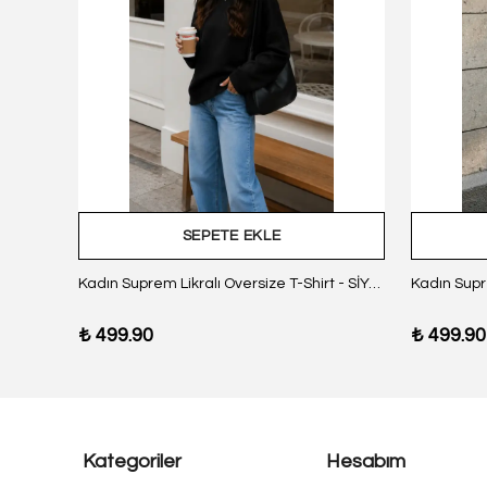
SEPETE EKLE
z Body
Kadın Suprem Likralı Oversize T-Shirt - SİYAH
₺ 499.90
₺ 499.90
Kategoriler
Hesabım