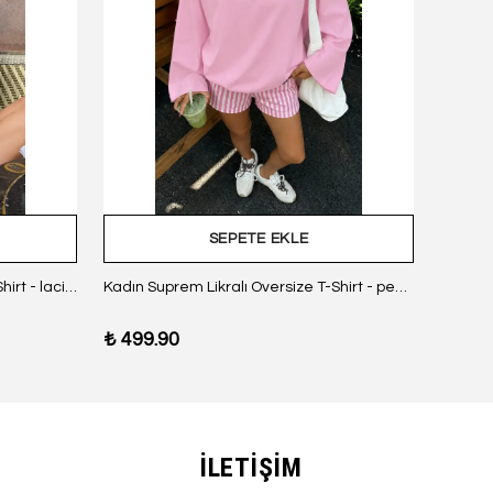
SEPETE EKLE
Kadın Suprem Likralı Oversize T-Shirt - lacivert
Kadın Suprem Likralı Oversize T-Shirt - pembe
₺ 499.90
₺ 499
İLETİŞİM