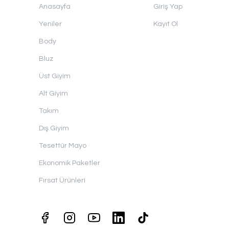
Anasayfa
Giriş Yap
Yeniler
Kayıt Ol
Body
Bluz
Üst Giyim
Alt Giyim
Takım
Dış Giyim
Tesettür Mayo
Ekonomik Paketler
Fırsat Ürünleri