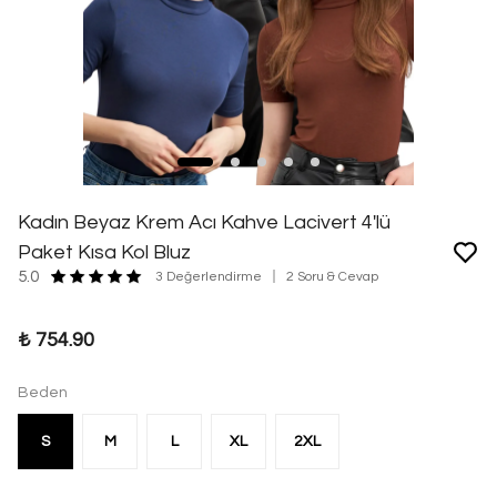
Kadın Beyaz Krem Acı Kahve Lacivert 4'lü
Paket Kısa Kol Bluz
5.0
3 Değerlendirme
2 Soru & Cevap
₺ 754.90
Beden
S
M
L
XL
2XL