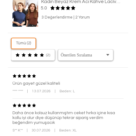
Kadın Beyaz Krem Acı Kahve Lacivert 4'lü Paket Kısa Kol Bluz
5.0
3 Değerlendirme
|
2 Yorum
Tümü (2)
(2)
Ürün gayet güzel kaliteli
**** ****
|
13.07.2026
|
Beden: L
Daha önce kolsuz kullanmıştım ceket hırka içine kısa
kollu iyi olur diye düşünüp tekrar sipariş verdim
beğendim yumuşacık
S** K**
|
30.07.2026
|
Beden: XL