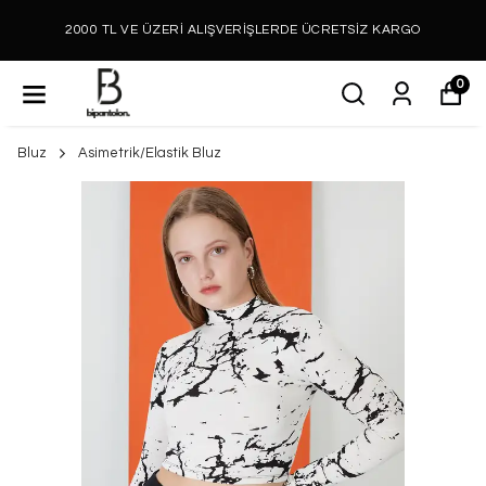
2000 TL VE ÜZERİ ALIŞVERİŞLERDE ÜCRETSİZ KARGO
0
Bluz
Asimetrik/Elastik Bluz