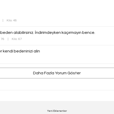
|
Kilo: 48
beden alabilirsiniz. İndirimdeyken kaçırmayın bence.
 176
|
Kilo: 67
kendi bedeninizi alin
Daha Fazla Yorum Göster
Yeni Eklenenler