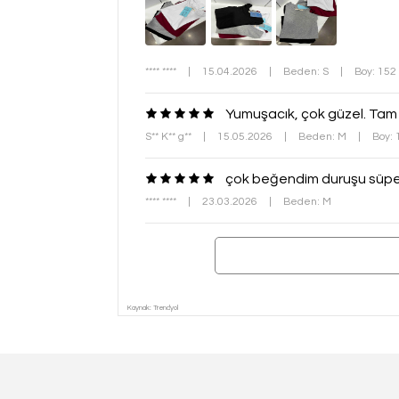
**** ****
|
15.04.2026
|
Beden: S
|
Boy: 152
Yumuşacık, çok güzel. Tam 
S** K** g**
|
15.05.2026
|
Beden: M
|
Boy:
çok beğendim duruşu süper 
**** ****
|
23.03.2026
|
Beden: M
Kaynak: Trendyol