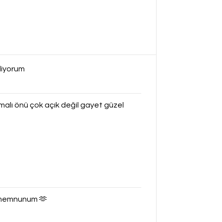
diyorum
nmalı önü çok açık değil gayet güzel
im memnunum 🫶