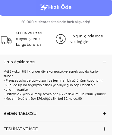
2000₺ ve üzeri
15 gün içinde iade
alışverişlerde
ve değişim
kargo ücretsiz
Ürün Açıklaması
- %95 viskon %5 likra içeriğiyle yumuşak ve esnek yapıda konfor
sunar.
- Prenses yaka detayıyla zarif ve feminen bir görünüm kazandırır.
- Vücuda uyum sağlayan esnek yapısıyla gün boyu rahat bir
kullanım sağlar.
- Hafif ve akışkan kumaşı sayesinde şık ve dökümlü bir duruş sunar.
- Modelin ölçüleri: Boy: 1.76, göğüs: 84, bel: 60, kalça: 90
BEDEN TABLOSU
TESLİMAT VE İADE