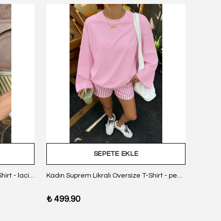
SEPETE EKLE
Kadın Suprem Likralı Oversize T-Shirt - lacivert
Kadın Suprem Likralı Oversize T-Shirt - pembe
₺ 499.90
₺ 499