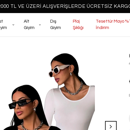
2000 TL VE ÜZERİ ALIŞVERİŞLERDE ÜCRETSİZ KARG
st
Alt
Dış
Plaj
Tesettür Mayo %
iyim
Giyim
Giyim
Şıklığı
İndirim