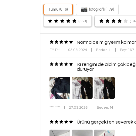
Tümü (816)
fotoğraflı (179)
(560)
(10
Normalde m giyerim kalmamı
E** E**
|
05.03.2024
|
Beden: L
|
Boy: 167
iki rengini de aldım çok be
duruyor
**** ****
|
27.03.2026
|
Beden: M
Ürünü gerçekten severek ald