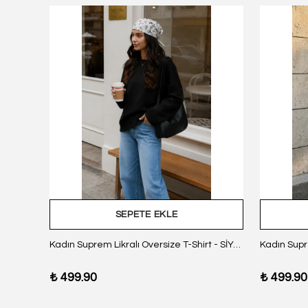
SEPETE EKLE
z Body
Kadın Suprem Likralı Oversize T-Shirt - SİYAH
₺ 499.90
₺ 499.90