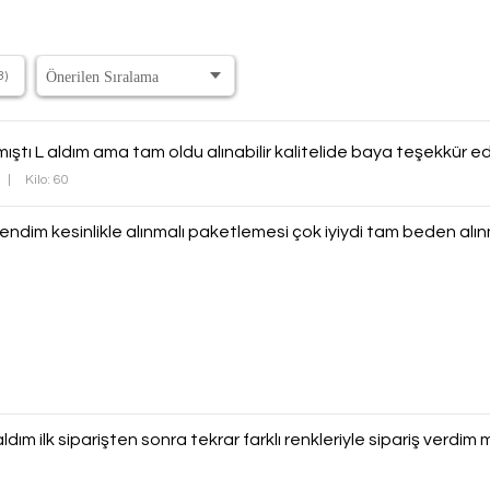
3)
ştı L aldım ama tam oldu alınabilir kalitelide baya teşekkür e
|
Kilo: 60
ğendim kesinlikle alınmalı paketlemesi çok iyiydi tam beden alı
ım ilk siparişten sonra tekrar farklı renkleriyle sipariş verd