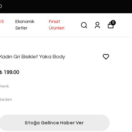
O
15
Ekonomik
Fırsat
0
Setler
Ürünleri
Kadın Gri Bisiklet Yaka Body
₺ 199.00
Renk
Beden
Stoğa Gelince Haber Ver