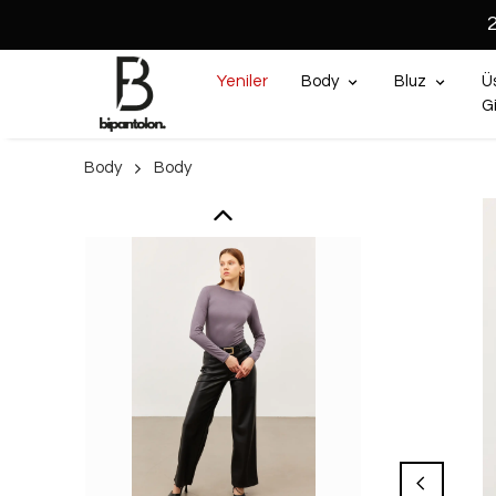
Yeniler
Body
Bluz
Ü
G
Body
Body