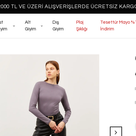
2000 TL VE ÜZERİ ALIŞVERİŞLERDE ÜCRETSİZ KARG
st
Alt
Dış
Plaj
Tesettür Mayo %
iyim
Giyim
Giyim
Şıklığı
İndirim