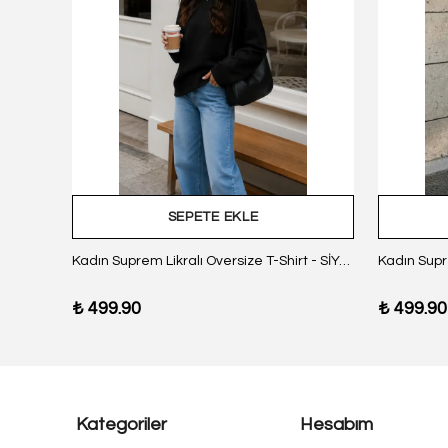
SEPETE EKLE
z Body
Kadın Suprem Likralı Oversize T-Shirt - SİYAH
₺ 499.90
₺ 499.90
Kategoriler
Hesabım