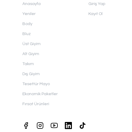
Anasayfa
Giriş Yap
Yeniler
Kayıt Ol
Body
Bluz
Üst Giyim
Alt Giyim
Takım
Dış Giyim
Tesettür Mayo
Ekonomik Paketler
Fırsat Ürünleri