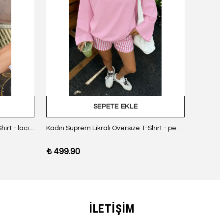
SEPETE EKLE
Kadın Suprem Likralı Oversize T-Shirt - lacivert
Kadın Suprem Likralı Oversize T-Shirt - pembe
₺ 499.90
₺ 499
İLETİŞİM