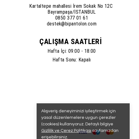
Kartaltepe mahallesi İrem Sokak No 12C
Bayrampaşa/İSTANBUL
0850 377 01 61
destek@bipantolon.com
ÇALIŞMA SAATLERİ
Hafta İçi: 09:00 - 18:00
Hafta Sonu: Kapalı
Alışveriş deneyiminizi iyileştirmek için
yasal düzenlemelere uygun çerezler
(cookies) kullanıyoruz. Detaylı bilgiye
Gizlilik ve Çerez Politikası
sayfamızdan
erişebilirsiniz.