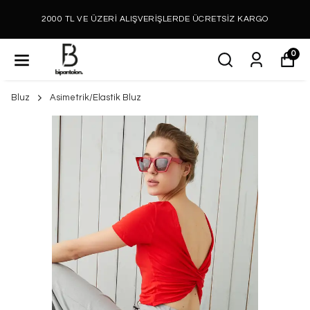
2000 TL VE ÜZERİ ALIŞVERİŞLERDE ÜCRETSİZ KARGO
0
Bluz
Asimetrik/Elastik Bluz