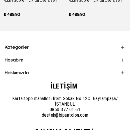
Kadın Suprem Likralı Oversize T-Shirt - SİYAH
Kadın Suprem Likralı Oversize T-Shirt - BORDO
₺ 499.90
₺ 499.90
Kategoriler
Hesabım
Hakkımızda
İLETİŞİM
Kartaltepe mahallesi İrem Sokak No 12C Bayrampaşa/
İSTANBUL
0850 377 01 61
destek@bipantolon.com