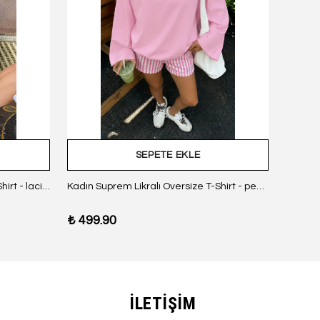
SEPETE EKLE
Kadın Suprem Likralı Oversize T-Shirt - lacivert
Kadın Suprem Likralı Oversize T-Shirt - pembe
₺ 499.90
₺ 499
İLETİŞİM