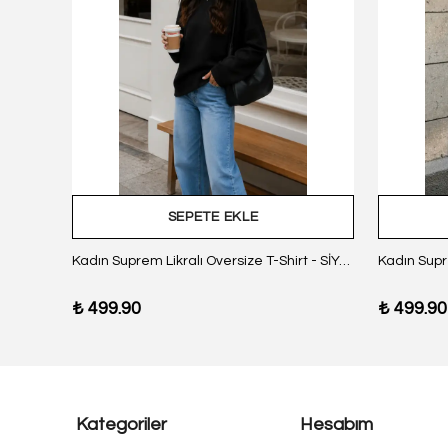
SEPETE EKLE
z Body
Kadın Suprem Likralı Oversize T-Shirt - SİYAH
₺ 499.90
₺ 499.90
Kategoriler
Hesabım