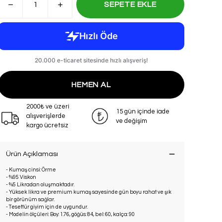
SEPETE EKLE
HEMEN AL
2000₺ ve üzeri
15 gün içinde iade
alışverişlerde
ve değişim
kargo ücretsiz
Ürün Açıklaması
- Kumaş cinsi: Örme
- %95 Viskon
- %5 Likradan oluşmaktadır.
- Yüksek likra ve premium kumaş sayesinde gün boyu rahat ve şık
bir görünüm sağlar.
- Tesettür giyim için de uygundur.
- Modelin ölçüleri: Boy: 1.76, göğüs: 84, bel: 60, kalça: 90