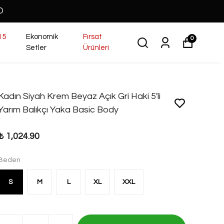
O
15
Ekonomik
Fırsat
0
Setler
Ürünleri
Kadın Siyah Krem Beyaz Açık Gri Haki 5'li
Yarım Balıkçı Yaka Basic Body
₺ 1,024.90
Beden
S
M
L
XL
XXL