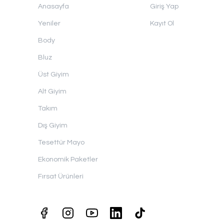
Anasayfa
Giriş Yap
Yeniler
Kayıt Ol
Body
Bluz
Üst Giyim
Alt Giyim
Takım
Dış Giyim
Tesettür Mayo
Ekonomik Paketler
Fırsat Ürünleri