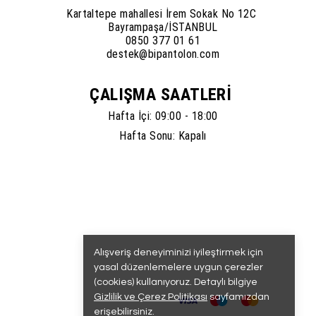
Kartaltepe mahallesi İrem Sokak No 12C
Bayrampaşa/İSTANBUL
0850 377 01 61
destek@bipantolon.com
ÇALIŞMA SAATLERİ
Hafta İçi: 09:00 - 18:00
Hafta Sonu: Kapalı
Alışveriş deneyiminizi iyileştirmek için
yasal düzenlemelere uygun çerezler
(cookies) kullanıyoruz. Detaylı bilgiye
Gizlilik ve Çerez Politikası
sayfamızdan
erişebilirsiniz.