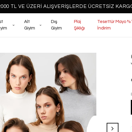
2000 TL VE ÜZERİ ALIŞVERİŞLERDE ÜCRETSİZ KARG
st
Alt
Dış
Plaj
Tesettür Mayo %
iyim
Giyim
Giyim
Şıklığı
İndirim