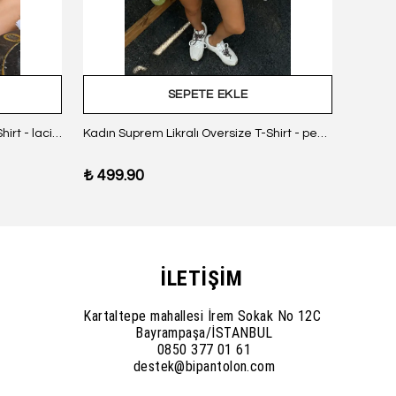
SEPETE EKLE
Kadın Suprem Likralı Oversize T-Shirt - lacivert
Kadın Suprem Likralı Oversize T-Shirt - pembe
₺ 499.90
₺ 499
İLETİŞİM
Kartaltepe mahallesi İrem Sokak No 12C
Bayrampaşa/İSTANBUL
0850 377 01 61
destek@bipantolon.com