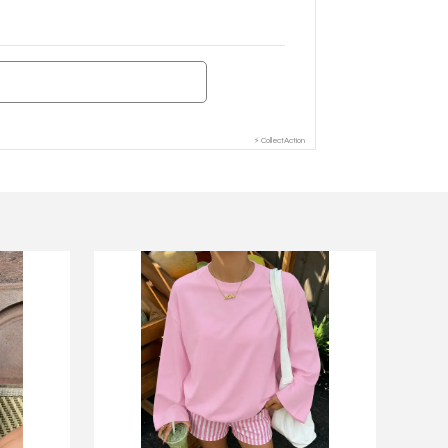
⚡ CollectAction