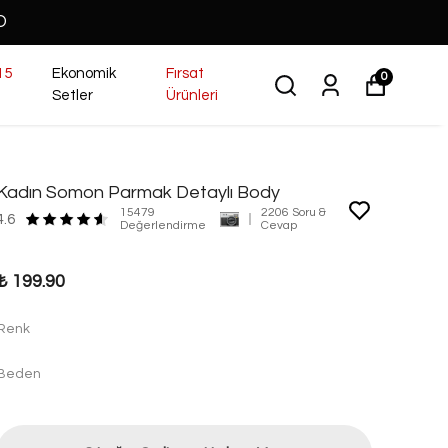
O
15
Ekonomik
Fırsat
0
Setler
Ürünleri
Kadın Somon Parmak Detaylı Body
15479
2206 Soru &
4.6
Değerlendirme
Cevap
₺ 199.90
Renk
Beden