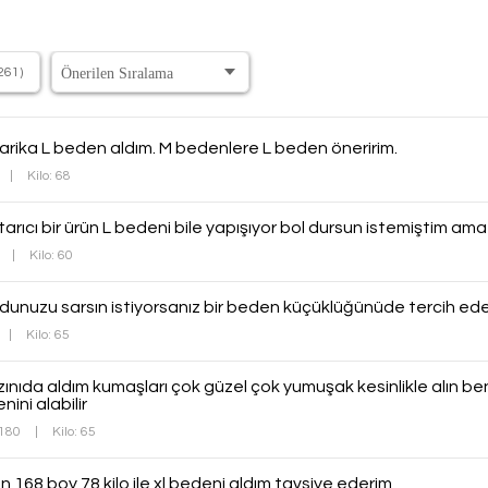
261)
arika L beden aldım. M bedenlere L beden öneririm.
|
Kilo: 68
tarıcı bir ürün L bedeni bile yapışıyor bol dursun istemiştim a
7
|
Kilo: 60
unuzu sarsın istiyorsanız bir beden küçüklüğünüde tercih edeb
|
Kilo: 65
nıda aldım kumaşları çok güzel çok yumuşak kesinlikle alın ben
ini alabilir
 180
|
Kilo: 65
168 boy 78 kilo ile xl bedeni aldım tavsiye ederim