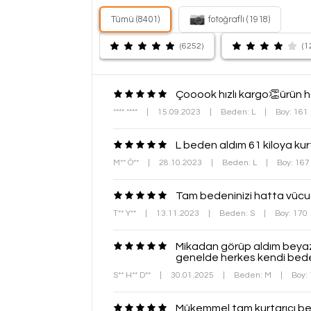
Tümü (8401)
fotoğraflı (1918)
(6252)
(1
Çooook hızlı kargo👏ürün h
**** ****
|
15.09.2023
|
Beden: L
|
Boy: 161
L beden aldım 61 kiloya kur
M** Ö**
|
28.10.2023
|
Beden: L
|
Boy: 16
Tam bedeninizi hatta vücud
T** Y**
|
13.11.2023
|
Beden: S
|
Boy: 170
Mikadan görüp aldım beyazı
genelde herkes kendi beden
S** H** D**
|
30.01.2025
|
Beden: M
|
Boy:
Mükemmel tam kurtarıcı ben 