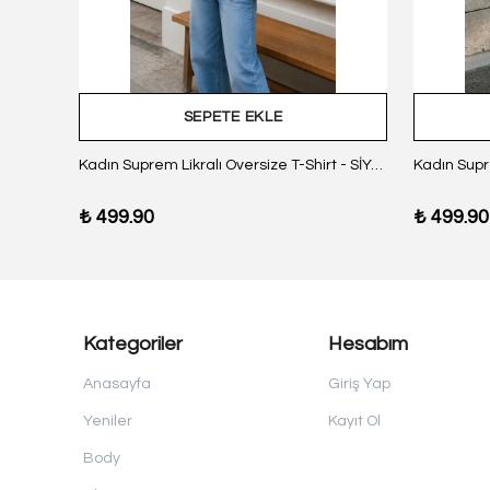
SEPETE EKLE
z Body
Kadın Suprem Likralı Oversize T-Shirt - SİYAH
₺ 499.90
₺ 499.90
Kategoriler
Hesabım
Anasayfa
Giriş Yap
Yeniler
Kayıt Ol
Body