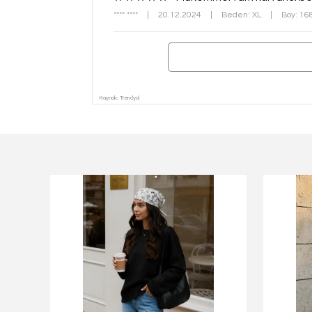
**** ****
|
20.12.2024
|
Beden: XL
|
Boy: 16
Kaynak: Trendyol