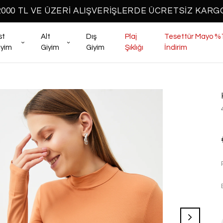
2000 TL VE ÜZERİ ALIŞVERİŞLERDE ÜCRETSİZ KARG
st
Alt
Dış
Plaj
Tesettür Mayo %
iyim
Giyim
Giyim
Şıklığı
İndirim