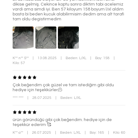
dikise gelmiş. Cekince koptu sonra diktim tabi acelemiz
vardi ama simdi iyi. Ben 57 kiloyum 158 boyum l/xl aldım
basta bi beden kucuk alabilirmisim dedim ama alt tarafi
tam oldu degistirmedim
K** n** S**
|
13.08.2025
|
Beden: L/XL
|
Boy: 158
|
Kilo: 57
Çok beğendim çok güzel ve tam istediğim gibi oldu
hediye için teşekkürler🫠
**** ****
|
28.07.2025
|
Beden: L/XL
ürün göründüğü gibi çok beğendim. hediye için de
teşekkür ederim 🥰
K** a**
|
26.07.2025
|
Beden: L/XL
|
Boy: 165
|
Kilo: 60