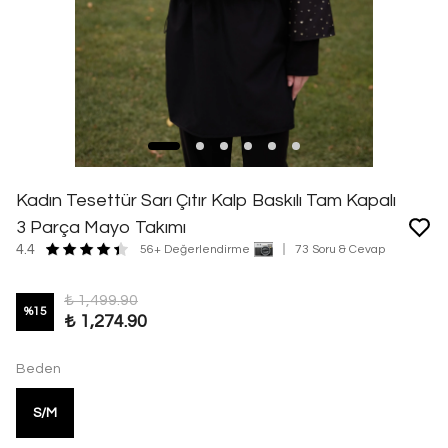
Kadın Tesettür Sarı Çıtır Kalp Baskılı Tam Kapalı
3 Parça Mayo Takımı
4.4
56+ Değerlendirme
73 Soru & Cevap
₺ 1,499.90
%
15
₺ 1,274.90
Beden
S/M