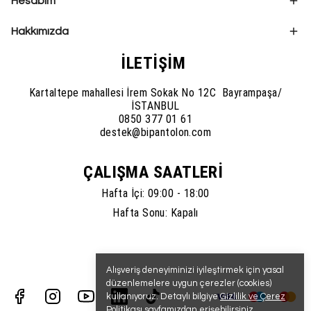
Hesabım
Hakkımızda
İLETİŞİM
Kartaltepe mahallesi İrem Sokak No 12C Bayrampaşa/
İSTANBUL
0850 377 01 61
destek@bipantolon.com
ÇALIŞMA SAATLERİ
Hafta İçi: 09:00 - 18:00
Hafta Sonu: Kapalı
Alışveriş deneyiminizi iyileştirmek için yasal
düzenlemelere uygun çerezler (cookies)
kullanıyoruz. Detaylı bilgiye
Gizlilik ve Çerez
Politikası
sayfamızdan erişebilirsiniz.