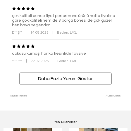
çok kaliteli bence fiyat performans ürünü hatta fiyatına
göre çok kaliteli hem de 3 parça bonesi de çok güzel
ben baya begendim
D** Ş**
|
14.08.2025
|
Beden: L/XL
dokusu kumaşi harika kesinlikle tavsiye
**** ****
|
22.07.2026
|
Beden: L/XL
Daha Fazla Yorum Göster
Kaynak: Trendyol
⚡ CollectAction
Yeni Eklenenler