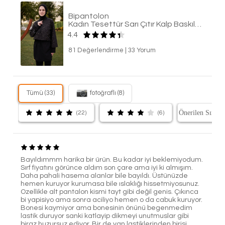
Bipantolon
Kadın Tesettür Sarı Çıtır Kalp Baskılı Tam Kapalı 3 Parça Mayo Takımı
4.4
81 Değerlendirme
|
33 Yorum
Tümü (33)
fotoğraflı (8)
(22)
(6)
Bayıldımmm harika bir ürün. Bu kadar iyi beklemiyodum.
Sırf fiyatını görünce aldım son çare ama iyi ki almışım.
Daha pahali hasema alanlar bile bayıldı. Üstünüzde
hemen kuruyor kurumasa bile ıslaklığı hissetmiyosunuz.
Ozellikle alt pantalon kismi tayt gibi değil genis. Çıkınca
bi yapisiyo ama sonra aciliyo hemen o da cabuk kuruyor.
Bonesi kaymiyor ama bonesinin önünü begenmedim
lastik duruyor sanki katlayip dikmeyi unutmuslar gibi
biraz huzursuz ediyor. Bir de yan lastiklerinden birisi