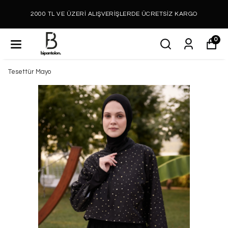
2000 TL VE ÜZERİ ALIŞVERİŞLERDE ÜCRETSİZ KARGO
0
Tesettür Mayo