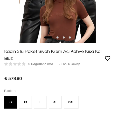
Kadın 3'lü Paket Siyah Krem Acı Kahve Kısa Kol
Bluz
0 Değerlendirme
2 Soru & Cevap
₺ 578.90
Beden
S
M
L
XL
2XL