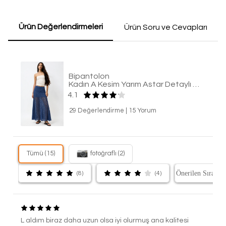
Ürün Değerlendirmeleri
Ürün Soru ve Cevapları
Bipantolon
Kadın A Kesim Yarım Astar Detaylı Dantel Maxi Etek
4.1
29 Değerlendirme
|
15 Yorum
Tümü (15)
fotoğraflı (2)
(8)
(4)
L aldım biraz daha uzun olsa iyi olurmuş ana kalitesi