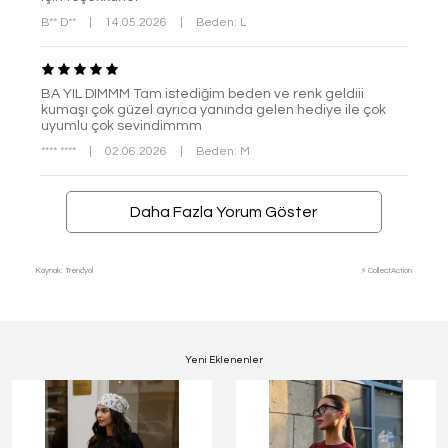
B** D**
|
14.05.2026
|
Beden: L
BA YIL DIMMM Tam istediğim beden ve renk geldiii
kumaşı çok güzel ayrıca yanında gelen hediye ile çok
uyumlu çok sevindimmm
**** ****
|
02.06.2026
|
Beden: M
Daha Fazla Yorum Göster
Kaynak: Trendyol
⚡ CollectAction
Yeni Eklenenler