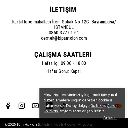
İLETİŞİM
Kartaltepe mahallesi İrem Sokak No 12C Bayrampaşa/
İSTANBUL
0850 377 01 61
destek@bipantolon.com
ÇALIŞMA SAATLERİ
Hafta İçi: 09:00 - 18:00
Hafta Sonu: Kapalı
Alışveriş deneyiminizi iyileştirmek için yasal
düzenlemelere uygun çerezler (cookies)
kullanıyoruz. Detaylı bilgiye
Gizlilik ve Çerez
Politikası
sayfamızdan erişebilirsiniz.
Anladım
©2025 Tüm Hakları Saklıdır - ikas E-Ticaret
Altyapısı