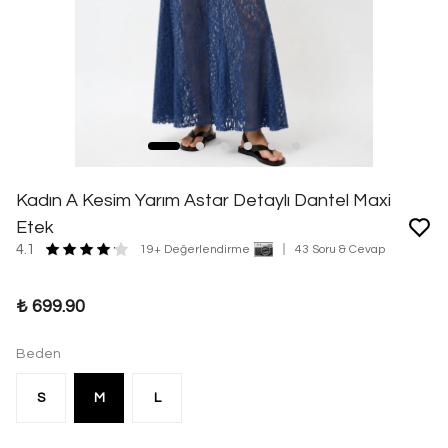
Kadın A Kesim Yarım Astar Detaylı Dantel Maxi
Etek
4.1
19+ Değerlendirme
43 Soru & Cevap
₺ 699.90
Beden
S
M
L