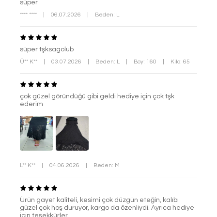
süper
**** ****
|
06.07.2026
|
Beden: L
süper tşksagolub
Ü** K**
|
03.07.2026
|
Beden: L
|
Boy: 160
|
Kilo: 65
çok güzel göründüğü gibi geldi hediye için çok tşk
ederim
L** K**
|
04.06.2026
|
Beden: M
Ürün gayet kaliteli, kesimi çok düzgün eteğin, kalıbı
güzel çok hoş duruyor, kargo da özenliydi. Ayrıca hediye
için teşekkürler