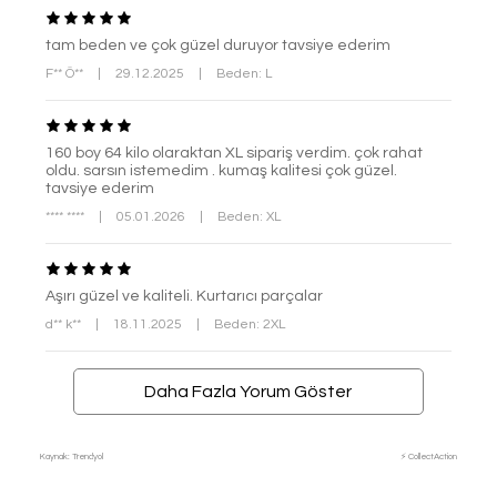
tam beden ve çok güzel duruyor tavsiye ederim
F** Ö**
|
29.12.2025
|
Beden: L
160 boy 64 kilo olaraktan XL sipariş verdim. çok rahat
oldu. sarsın istemedim . kumaş kalitesi çok güzel.
tavsiye ederim
**** ****
|
05.01.2026
|
Beden: XL
Aşırı güzel ve kaliteli. Kurtarıcı parçalar
d** k**
|
18.11.2025
|
Beden: 2XL
Daha Fazla Yorum Göster
Kaynak: Trendyol
⚡ CollectAction