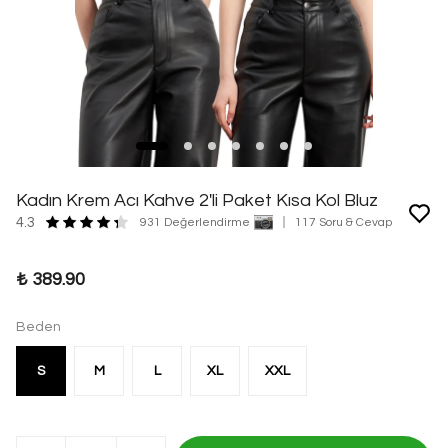
Kadın Krem Acı Kahve 2'li Paket Kısa Kol Bluz
4.3
931 Değerlendirme
117 Soru & Cevap
₺ 389.90
Beden
S
M
L
XL
XXL