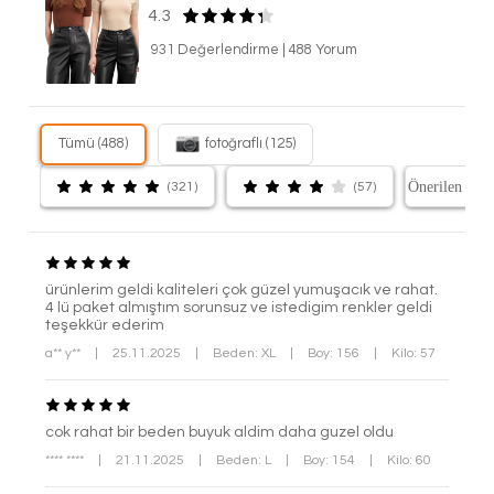
4.3
931 Değerlendirme
|
488 Yorum
Tümü (488)
fotoğraflı (125)
(321)
(57)
ürünlerim geldi kaliteleri çok güzel yumuşacık ve rahat.
4 lü paket almıştım sorunsuz ve istedigim renkler geldi
teşekkür ederim
a** y**
|
25.11.2025
|
Beden: XL
|
Boy: 156
|
Kilo: 57
cok rahat bir beden buyuk aldim daha guzel oldu
**** ****
|
21.11.2025
|
Beden: L
|
Boy: 154
|
Kilo: 60