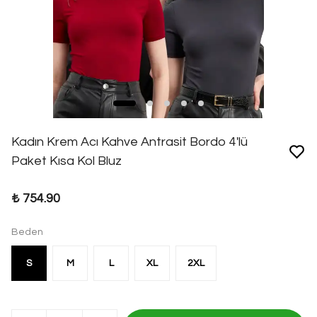
Kadın Krem Acı Kahve Antrasit Bordo 4'lü
Paket Kısa Kol Bluz
₺ 754.90
Beden
S
M
L
XL
2XL