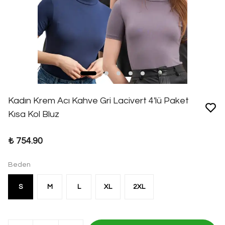
Kadın Krem Acı Kahve Gri Lacivert 4'lü Paket
Kısa Kol Bluz
₺ 754.90
Beden
S
M
L
XL
2XL