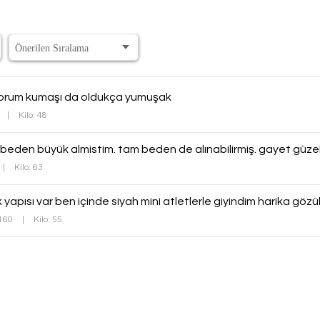
yorum kumaşı da oldukça yumuşak
|
Kilo: 48
beden büyük almistim. tam beden de alınabilirmiş. gayet güzel b
|
Kilo: 63
 yapısı var ben içinde siyah mini atletlerle giyindim harika göz
 160
|
Kilo: 55