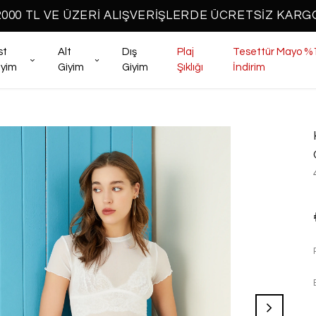
2000 TL VE ÜZERİ ALIŞVERİŞLERDE ÜCRETSİZ KARG
st
Alt
Dış
Plaj
Tesettür Mayo %
iyim
Giyim
Giyim
Şıklığı
İndirim