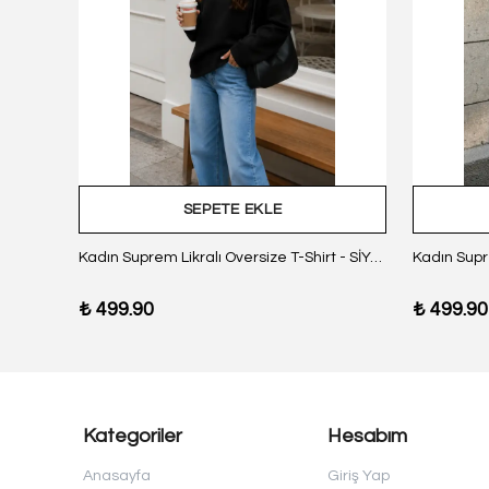
SEPETE EKLE
z Body
Kadın Suprem Likralı Oversize T-Shirt - SİYAH
₺ 499.90
₺ 499.90
Kategoriler
Hesabım
Anasayfa
Giriş Yap