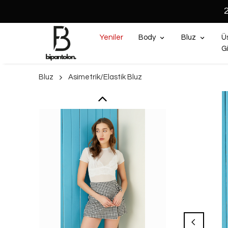
Yeniler
Body
Bluz
Ü
G
Bluz
Asimetrik/Elastik Bluz