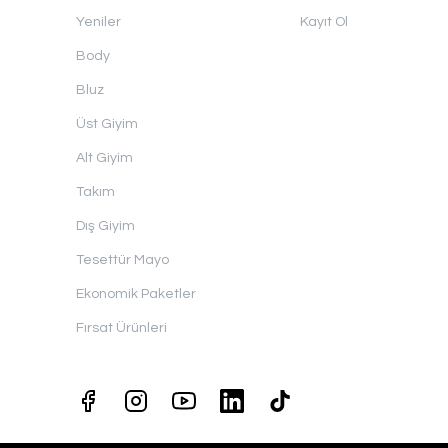
Yeniler
Kayıt Ol
Body
Bluz
Üst Giyim
Alt Giyim
Takım
Dış Giyim
Tesettür Mayo
Ekonomik Paketler
Fırsat Ürünleri