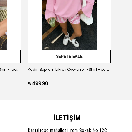
SEPETE EKLE
Kadın Suprem Likralı Oversize T-Shirt - lacivert
Kadın Suprem Likralı Oversize T-Shirt - pembe
₺ 499.90
₺ 499
İLETİŞİM
Kartaltepe mahallesi İrem Sokak No 12C