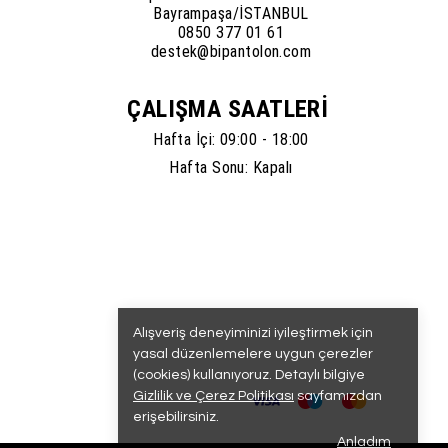
Bayrampaşa/İSTANBUL
0850 377 01 61
destek@bipantolon.com
ÇALIŞMA SAATLERİ
Hafta İçi: 09:00 - 18:00
Hafta Sonu: Kapalı
Alışveriş deneyiminizi iyileştirmek için
yasal düzenlemelere uygun çerezler
(cookies) kullanıyoruz. Detaylı bilgiye
Gizlilik ve Çerez Politikası
sayfamızdan
erişebilirsiniz.
Anladım