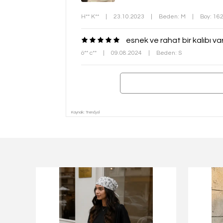
H** K**
|
23.10.2023
|
Beden: M
|
Boy: 16
esnek ve rahat bir kalıbı var
ö** c**
|
09.08.2024
|
Beden: S
Kaynak: Trendyol