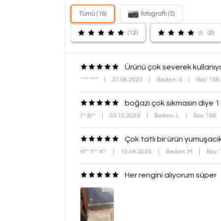
Tümü (16)
fotoğraflı (5)
(12)
(2)
Ürünü çok severek kullanı
**** ****
|
31.08.2023
|
Beden: S
|
Boy: 158
boğazı çok sıkmasın diye 1 
İ** B**
|
03.10.2023
|
Beden: L
|
Boy: 168
Çok tatlı bir ürün yumuşacık
N** Y** A**
|
10.04.2025
|
Beden: M
|
Boy:
Her rengini alıyorum süper