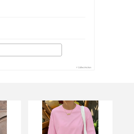
⚡ CollectAction