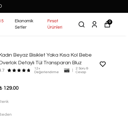
O
15
Ekonomik
Fırsat
0
Setler
Ürünleri
Kadın Beyaz Bisiklet Yaka Kısa Kol Bebe
Overlok Detaylı Tül Transparan Bluz
12+
2 Soru &
4.7
Değerlendirme
Cevap
₺ 129.00
Renk
Beden