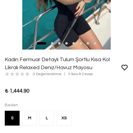
Kadın Fermuar Detaylı Tulum Şortlu Kısa Kol
Likralı Relaxed Deniz/Havuz Mayosu
0 Değerlendirme
3 Soru & Cevap
₺ 1,444.90
Beden
S
M
L
XS